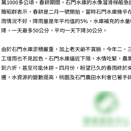
萬1000多公頃。春耕期間，石門水庫的水像溜滑梯般
簡昭群表示，春耕是二月一號開始，當時石門水庫幾乎
雨情況不好，降雨量是年平均值的5%，水庫補充的水
降，一天最多50公分，平均一天下降30公分。
由於石門水庫淤積嚴重，加上老天爺不賞臉，今年二、三
工增雨也不見起色，石門水庫逼近下限，水情吃緊，農
到六折，甚至可能休耕。四月份，盼望已久的春雨終於
遷，水資源的變數提高，桃園及石門農田水利會已著手