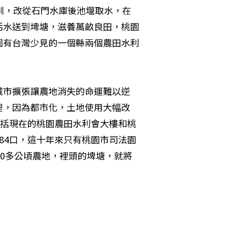
圳，改從石門水庫後池堰取水，在
活水送到埤塘，滋養萬畝良田，桃園
園有台灣少見的一個縣兩個農田水利
城市擴張讓農地消失的命運難以逆
裡，因為都市化，土地使用大幅改
包括現在的桃園農田水利會大樓和桃
84口，這十年來只有桃園市司法園
00多公頃農地，裡頭的埤塘，就將