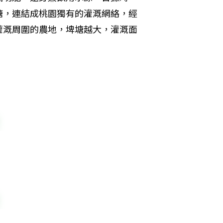
塘，連結成桃園獨有的灌溉網絡，經
灌溉周圍的農地，埤塘越大，灌溉面