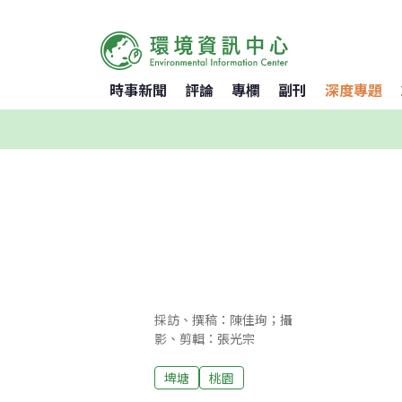
時事新聞
評論
專欄
副刊
深度專題
採訪、撰稿：陳佳珣；攝
影、剪輯：張光宗
埤塘
桃園