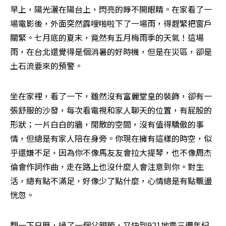
早上，陽光灑在陽台上，閃亮的睜不開眼睛。在家看了一
場電影後，外面突然霹哩啪啦下了一場雨，得趕緊把窗戶
關緊。七月底的夏末，竟然有五月梅雨季的天氣！這場
雨，在台北還覺得是個消暑的好時機，但是在災區，卻是
土石流要來的預警。
坐在家裡，看了一下，雖然沒有富麗堂皇的裝飾，卻有一
張舒服的沙發，每次看電視和家人聊天的位置，有屁股的
形狀；一片白白的牆，閒散的空間，沒有值得驕傲的事
情，但總是有家人陪在身旁。你現在擁有這樣的時空，似
乎還嫌不足，因為你不像馬友友會拉大提琴，也不像周杰
倫會作詞作曲，走在路上也沒什麼人會注意到你。對生
活，總有點不滿足，好像少了點什麼，心情總是有點飄盪
恍忽。
翻一下日曆，過了一個父親節，又快到921地震三週年紀