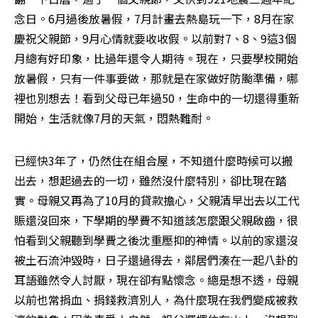
念日。6月過後放暑假，7月計畫去熱島玩一下，8月在家
慶祝父親節，9月心情就要收收假。以前對7、8、9這3個
月總有好印象，比過年還令人期待。現在，只要學校開始
放暑假，只有一件事要做，那就是在家做好防颱準備，哪
裡也別想去！看到父母已年過50，生命中的一切還得重新
開始，生活就像7月的天氣，悶熱難耐。
已經快3年了，仍然住在組合屋，不知道什麼時候可以搬
出去，想起過去的一切，雖然沒什麼特別，卻比現在踏
實。母親又再為了10月的貸款擔心，父親清早出去以工代
賑還沒回來，下學期的學費不知道該怎麼跟父親啟齒，很
怕看到父親聽到學費之後沈重壓抑的神情。以前的家還沒
被土石流沖毀時，日子還過得去，鄰居們湊在一起八卦的
耳語雖然令人討厭，現在卻有點懷念。總是想不透，母親
以前也常捐血、捐錢救濟別人，為什麼現在我們變成被救