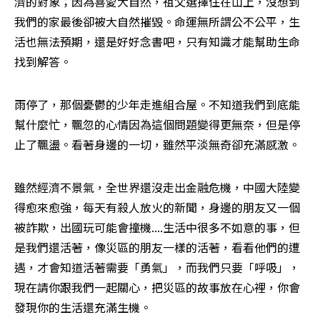
濟的對象；因為喜愛大自然，祖父選擇住在山上，沒想到
我們的家最後卻被大自然摧毀。命運無所謂公不公平，生
活也無法預期，還是好好念書吧，只有知識才能幫助生命
找到解答。
雨停了，那個憂鬱的少年走進組合屋。不知道我們到底能
幫什麼忙，飄忽的心情因為這個問題變得更無奈，但是停
止了飄盪。看著身邊的一切，雖然平淡無奇卻充滿感激。
雖然經濟不景氣，全世界還沒走出金融危機，中國大陸變
得愈來愈強，每天有殺人放火的新聞，身邊的朋友又一個
被詐欺，出國玩可能會撞機....生活中很多不如意的事，但
是我們還活著，像災區的朋友一樣的活著，看看他們的遭
遇，才會知道活著需要「勇氣」，而我們只要「呼吸」，
現在請你跟我們一起關心，把災區的故事放在心裡，你會
發現你的生活還充滿生機。 