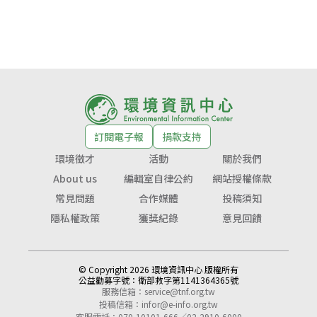
訂閱電子報
捐款支持
環境徵才
活動
關於我們
About us
編輯室自律公約
網站授權條款
常見問題
合作媒體
投稿須知
隱私權政策
獲獎紀錄
意見回饋
© Copyright 2026 環境資訊中心 版權所有
公益勸募字號：
衛部救字第1141364365號
服務信箱：
service@tnf.org.tw
投稿信箱：
infor@e-info.org.tw
客服電話：070-10101-666／02-2910-6000