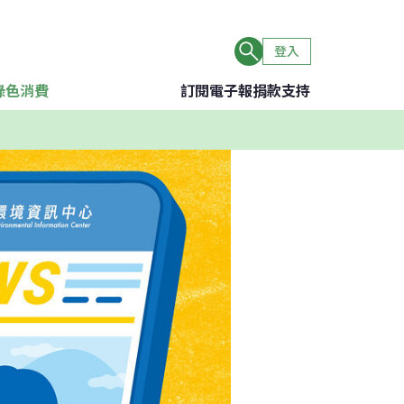
登入
綠色消費
訂閱電子報
捐款支持