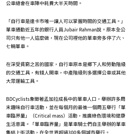
公車總會在車陣中耗費大半天時間。
「自行車是達卡市唯一讓人可以掌握時間的交通工具。」
單車通勤近五年的銀行人員Jubair Rahman說。原本全公
司只有他一人這麼做，現在公司裡他的單車旁多停了六、
七輛單車。
在深受貧窮之苦的國家，自行車原本是鄉下人和勞動階級
的交通工具，有錢人開車，中產階級則多選擇公車或其他
大眾運輸工具。
BDCyclists象徵著孟加拉成長中的單車人口，舉辦許多周
末趣味自行車活動，並在每個月的最後一個周五舉行「單
車臨界量」（Critical mass）活動，推廣綠色環境和健康
生活意識。「單車臨界量」是單車騎士們自主舉辦的單車
集結上街活動，在全世界超過300多個城市舉行。