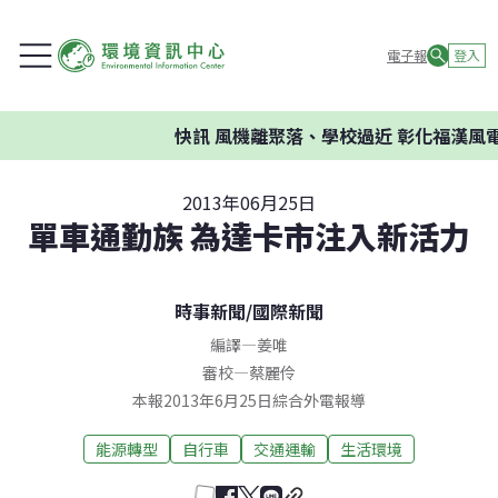
電子報
登入
快訊
風機離聚落、學校過近 彰化福漢風電
2013年06月25日
單車通勤族 為達卡市注入新活力
時事新聞
/
國際新聞
編譯
—
姜唯
審校
—
蔡麗伶
本報2013年6月25日綜合外電報導
能源轉型
自行車
交通運輸
生活環境