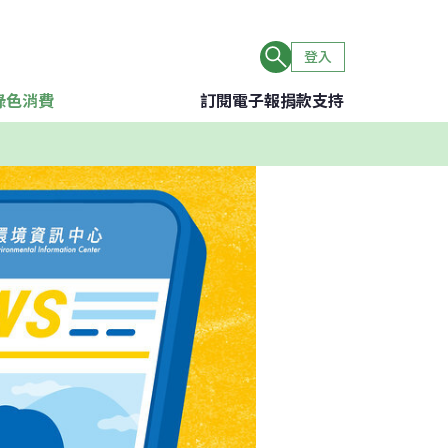
登入
綠色消費
訂閱電子報
捐款支持