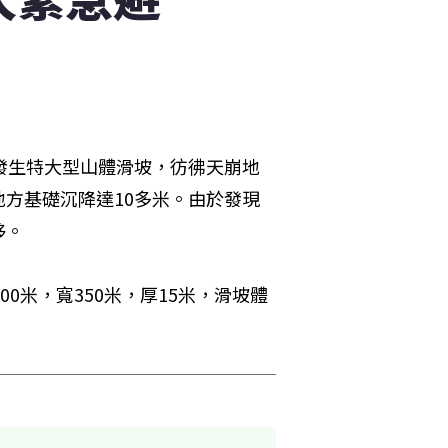
發生特大型山體滑坡，彷彿天崩地
方基礎沉降達10多米。由於發現
移。
0米，寬350米，厚15米，滑坡體