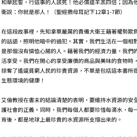
和華起誓，行這事的人該死！他必償還羊羔四倍；因為
衛說：你就是那人！（聖經撒母耳記下12章1-7節）
在這段故事裡，先知拿單嚴厲的責備大衛王藉著權勢欺
的話語，照明他暗中的過犯。其實，我們生活在一個相
是那個沒有憐恤心腸的人。藉著我們的經濟力量，我們
活享受。我們在開心的享受廉價的商品與美味的食物時
掠奪了遙遠貧窮人民的珍貴資源，不單是包括這本書所
生態環境的健康！
艾倫教授在書末的結論清楚的表明，要維持水資源的安
護社會的正義。同時，我們每個人都要珍惜每滴水，每
背後，都是地球上最珍貴的水資源所支撐出來的。