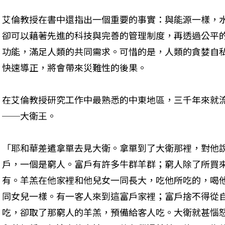
艾倫教授在書中還指出一個重要的事實：與能源一樣，
卻可以藉著先進的科技與完善的管理制度，再透過公平
功能，滿足人類的共同需求。可惜的是，人類的貪婪自私
快速導正，將會帶來災難性的後果。
在艾倫教授研究工作中最熟悉的中東地區，三千年來就
──大衛王。
「耶和華差遣拿單去見大衛。拿單到了大衛那裡，對他
戶，一個是窮人。富戶有許多牛群羊群；窮人除了所買
有。羊羔在他家裡和他兒女一同長大，吃他所吃的，喝
同女兒一樣。有一客人來到這富戶家裡；富戶捨不得從
吃，卻取了那窮人的羊羔，預備給客人吃。大衛就甚惱