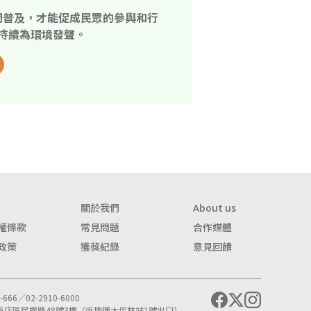
開普及，才能促成民眾的參與和行
持續為環境發聲。
關於我們
About us
權條款
常見問題
合作媒體
政策
獲獎紀錄
意見回饋
666／02-2910-6000
市新店區民權路48號3樓（近捷運大坪林站1號出口）