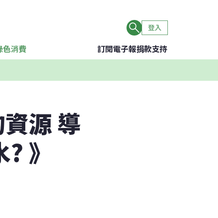
登入
綠色消費
訂閱電子報
捐款支持
資源 導
? 》