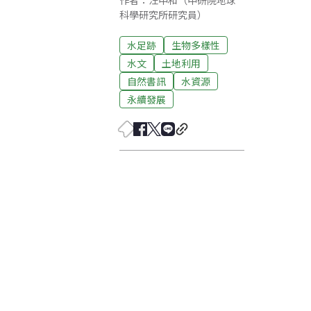
作者：汪中和（中研院地球
科學研究所研究員）
水足跡
生物多樣性
水文
土地利用
自然書訊
水資源
永續發展