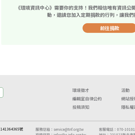
《環境資訊中心》需要你的支持！我們相信唯有資訊公
動，邀請您加入定期捐款的行列，讓我們
前往捐款
環境徵才
活動
編輯室自律公約
網站授
投稿須知
隱私權
41364365號
服務信箱：
service@tnf.org.tw
客服電話：070-10101-
投稿信箱：
infor@e-info.org.tw
地址：231023新北