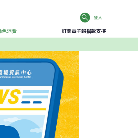
登入
綠色消費
訂閱電子報
捐款支持