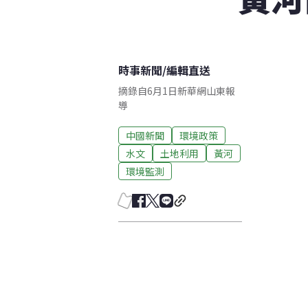
時事新聞
/
編輯直送
摘錄自6月1日新華網山東報
導
中國新聞
環境政策
水文
土地利用
黃河
環境監測