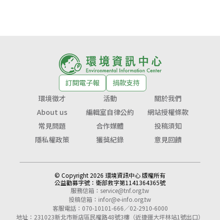
訂閱電子報
捐款支持
環境徵才
活動
關於我們
About us
編輯室自律公約
網站授權條款
常見問題
合作媒體
投稿須知
隱私權政策
獲獎紀錄
意見回饋
© Copyright 2026 環境資訊中心 版權所有
公益勸募字號：
衛部救字第1141364365號
服務信箱：
service@tnf.org.tw
投稿信箱：
infor@e-info.org.tw
客服電話：070-10101-666／02-2910-6000
地址：231023新北市新店區民權路48號3樓（近捷運大坪林站1號出口）