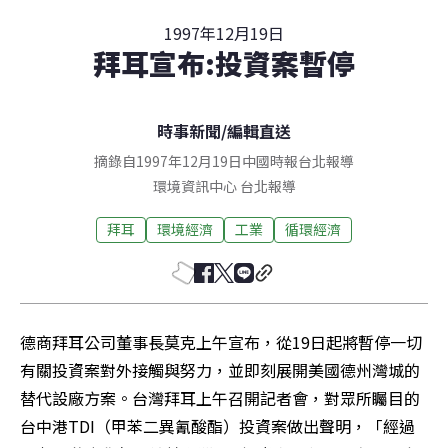
1997年12月19日
拜耳宣布:投資案暫停
時事新聞
/
編輯直送
摘錄自1997年12月19日中國時報台北報導
環境資訊中心
台北
報導
拜耳
環境經濟
工業
循環經濟
德商拜耳公司董事長莫克上午宣布，從19日起將暫停一切
有關投資案對外接觸與努力，並即刻展開美國德州灣城的
替代設廠方案。台灣拜耳上午召開記者會，對眾所矚目的
台中港TDI（甲苯二異氰酸酯）投資案做出聲明，「經過