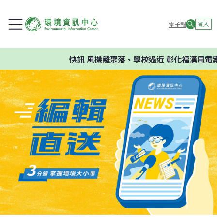
電子報
登入
快訊
風機離聚落、學校過近 彰化福漢風電案