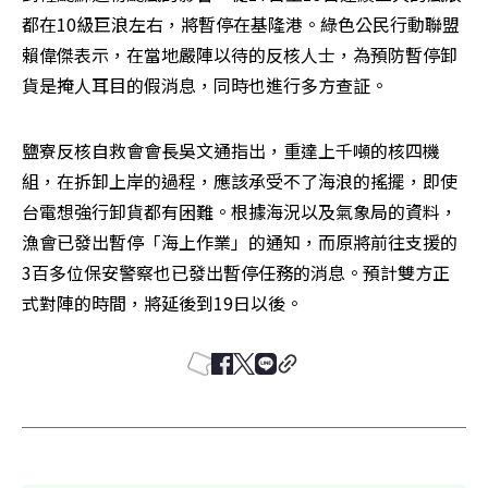
都在10級巨浪左右，將暫停在基隆港。綠色公民行動聯盟
賴偉傑表示，在當地嚴陣以待的反核人士，為預防暫停卸
貨是掩人耳目的假消息，同時也進行多方查証。
鹽寮反核自救會會長吳文通指出，重達上千噸的核四機
組，在拆卸上岸的過程，應該承受不了海浪的搖擺，即使
台電想強行卸貨都有困難。根據海況以及氣象局的資料，
漁會已發出暫停「海上作業」的通知，而原將前往支援的
3百多位保安警察也已發出暫停任務的消息。預計雙方正
式對陣的時間，將延後到19日以後。