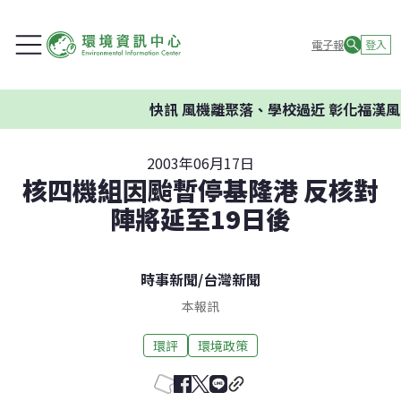
電子報
登入
快訊
風機離聚落、學校過近 彰化福漢風
2003年06月17日
核四機組因颱暫停基隆港 反核對
陣將延至19日後
時事新聞
/
台灣新聞
本報訊
環評
環境政策