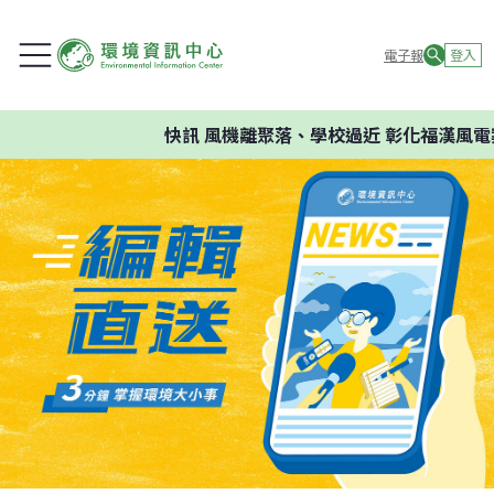
電子報
登入
快訊
風機離聚落、學校過近 彰化福漢風電