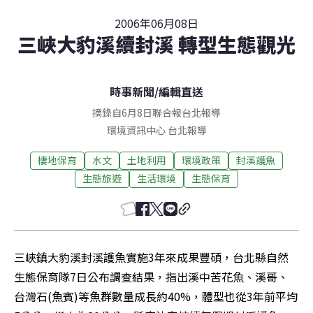
2006年06月08日
三峽大豹溪續封溪 轉型生態觀光
時事新聞
/
編輯直送
摘錄自6月8日聯合報台北報導
環境資訊中心
台北
報導
棲地保育
水文
土地利用
環境政策
封溪護魚
生態旅遊
生活環境
生態保育
三峽鎮大豹溪封溪護魚實施3年來成果豐碩，台北縣自然
生態保育隊7日公布調查結果，指出溪中苦花魚、溪哥、
台灣石(魚賓)等魚群數量成長約40%，體型也從3年前平均