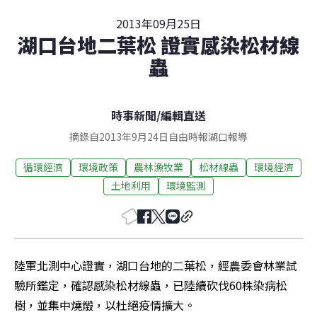
2013年09月25日
湖口台地二葉松 證實感染松材線
蟲
時事新聞
/
編輯直送
摘錄自2013年9月24日自由時報湖口報導
循環經濟
環境政策
農林漁牧業
松材線蟲
環境經濟
土地利用
環境監測
陸軍北測中心證實，湖口台地的二葉松，經農委會林業試
驗所鑑定，確認感染松材線蟲，已陸續砍伐60株染病松
樹，並集中燒燬，以杜絕疫情擴大。