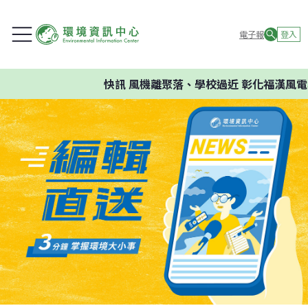
電子報
登入
快訊
風機離聚落、學校過近 彰化福漢風電