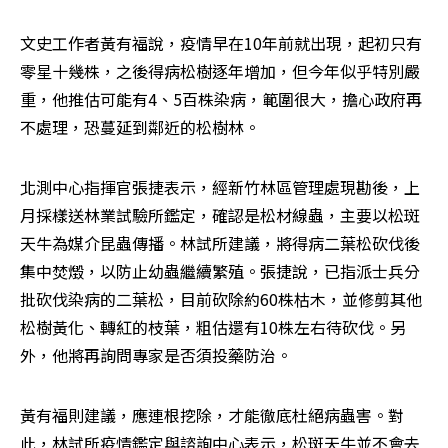
文史工作者黃有福說，疫情早在10年前就出現，起初只有
零星十幾株，之後得病松樹逐年增加，但今年似乎特別嚴
重，他推估可能有4、5百株染病，範圍很大，擔心政府再
不處理，恐蔓延到鄰近的松樹林。
北測中心指揮官張捷表示，經新竹林區管理處現勘後，上
月採樣送林業試驗所鑑定，確認是松材線蟲，主要以松斑
天牛為媒介昆蟲傳播。林試所建議，將得病二葉松砍伐後
集中焚燬，以防止幼蟲繼續繁殖。張捷說，已指派士兵分
批砍伐染病的二葉松，目前砍除約60株枯木，並修剪其他
松樹黃化、轉紅的枝葉，粗估還有10株左右待砍伐。另
外，他將再詢問專家是否須投藥防治。
黃有福則建議，應連根挖除，才能徹底杜絕病蟲害。對
此，林試所疫情鑑定與諮詢中心表示，松斑天牛並不會去