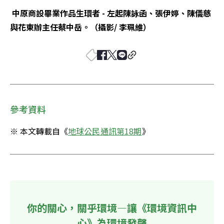
中原商設畢業作品生環者 - 左起陳詠函、張伊婷、陳儀慈
與花東辦主任蔡中岳。（攝影/ 李珮維）
參考資料
※ 本文轉載自《
地球公民通訊第18期
》
你的關心，關乎環境—讓《環境資訊中
心》為環境發聲