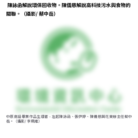
陳詠函解說環保回收物。陳儀慈解說高科技污水與食物的
關聯。（攝影/ 蔡中岳）
中原商設畢業作品生環者 - 左起陳詠函、張伊婷、陳儀慈與花東辦主任蔡中
岳。（攝影/ 李珮維）