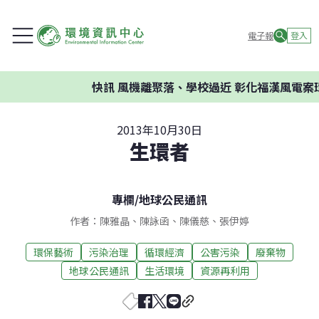
電子報
登入
快訊
風機離聚落、學校過近 彰化福漢風電案環委
2013年10月30日
生環者
專欄
/
地球公民通訊
作者：陳雅晶、陳詠函、陳儀慈、張伊婷
環保藝術
污染治理
循環經濟
公害污染
廢棄物
地球公民通訊
生活環境
資源再利用