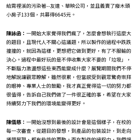
給霄裡溪的污染著--友達、華映公司，並且義賣了廢木頭
小房子133個，共募得6645元。
陳詠函：
一開始大家覺得我們瘋了，怎麼會想執行這麼大
的題目，且現代人不關心這議題，所以製作的過程中跌跌
撞撞的，就因為這樣，更想把它做到更好，有了不服輸的
決心。過程中最好玩的是不停收集大家不要的「垃圾」，
不斷腦力激盪想這些東西能變成什麼？展覽期間我們不停
地解說讓觀眾瞭解，雖然很累，但當感受到觀眾驚奇崇拜
的眼神、專業人士的鼓勵，我才真正覺得這一切的努力都
很值得，告訴自己我們做了一件很正確的事，希望在大家
持續努力下我們的環境能變得更好。
陳儀慈：
一開始沒想到最後的設計會是這個樣子，在校的
每一次審查，從題目的發想，到產品的包裝設計，到走向
議題展現，都有些許的更動。而在製作的過程中，我們竭