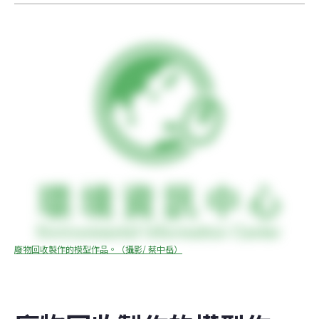
廢物回收製作的模型作品。（攝影/ 蔡中岳）