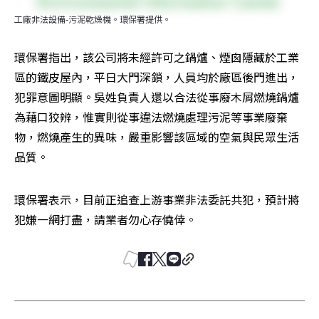
工廠非法設備-污泥乾燥機。環保署提供。
環保署指出，該公司將未經許可之鍋爐、煙囪隱藏於工業
區的鐵皮屋內，平日大門深鎖，人員均於廠區後門進出，
犯罪意圖明顯。吳姓負責人還以合法從事廢木屑燃燒鍋爐
為藉口狡辨，惟實則從事違法燃燒處理污泥等事業廢棄
物，燃燒產生的異味，嚴重影響該區域的空氣與民眾生活
品質。
環保署表示，目前正追查上游事業非法委託共犯，預計將
犯嫌一網打盡，請業者勿心存僥倖。