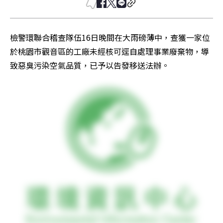
檢警環聯合稽查隊伍16日晚間在大雨磅薄中，查獲一家位
於桃園市觀音區的工廠未經核可逕自處理事業廢棄物，導
致惡臭污染空氣品質，已予以告發移送法辦。