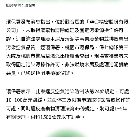
照片提供：環保署
環保署發布消息指出，位於觀音區的「華○精密股份有限
公司」，未取得廢棄物清除處理及固定污染源操作許可
證，逕自違法處理廢木屑及污泥等事業廢棄物並排放惡臭
污染空氣品質，經環保署、桃園市環保局、保七總隊第三
大隊及桃園市警局草漯派出所聯合查緝，現場查獲業者未
取得固定污染源操作許可，非法燃燒木屑及處理污泥排放
惡臭，已移送桃園地檢署偵辦。
環保署表示，此案違反空氣污染防制法第24條規定，可處
10~100萬元罰鍰，並命停工及限期申請取得設置或操作許
可證，同時違反廢棄物清理法第46條規定，將可處1~5年
有期徒刑，併科1500萬元以下罰金。