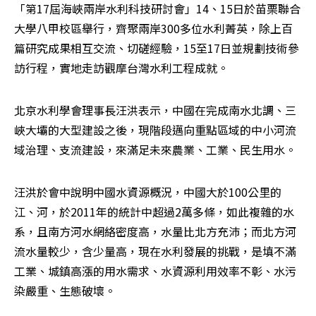
「第17屆海峽兩岸水利科技研討會」14、15日於苗栗聯合
大學八甲校區舉行，齊聚兩岸300多位水利菁英，除上百
篇研究成果相互交流、切磋經驗，15至17日並規劃技術參
訪行程，實地走訪觀摩台灣水利工程成就。
北京水利學會理事長汪洪表示，中國在完成南水北調、三
峽大壩的大型建設之後，現階段邁向重點區域的中小河流
域治理、支流建設，來滿足未來農業、工業、民生用水。
汪洪於會中說明中國水資源概況，中國大於100公里的
江、河，於2011年的統計中超過2萬多條，如此複雜的水
系，且南方河水網絡密度高，水量比北方充沛；而北方河
流水量較少，含少量高，現在水利發展的挑戰，是填不滿
工業、城鎮高漲的用水需求、水資源利用效率不彰、水污
染嚴重、生態破壞。