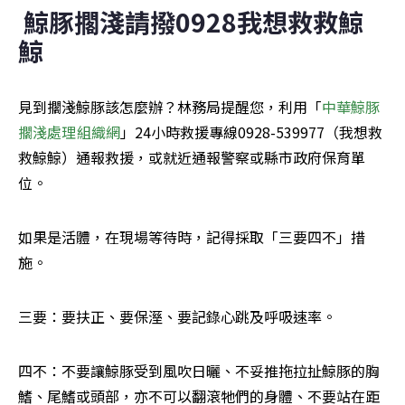
鯨豚擱淺請撥0928我想救救鯨
鯨
見到擱淺鯨豚該怎麼辦？林務局提醒您，利用「
中華鯨豚
擱淺處理組織網
」24小時救援專線0928-539977（我想救
救鯨鯨）通報救援，或就近通報警察或縣市政府保育單
位。
如果是活體，在現場等待時，記得採取「三要四不」措
施。
三要：要扶正、要保溼、要記錄心跳及呼吸速率。
四不：不要讓鯨豚受到風吹日曬、不妥推拖拉扯鯨豚的胸
鰭、尾鰭或頭部，亦不可以翻滾牠們的身體、不要站在距