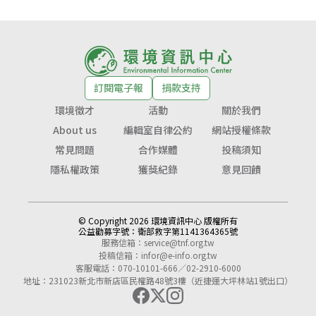
訂閱電子報
捐款支持
環境徵才
活動
關於我們
About us
編輯室自律公約
網站授權條款
常見問題
合作媒體
投稿須知
隱私權政策
獲獎紀錄
意見回饋
© Copyright 2026 環境資訊中心 版權所有
公益勸募字號：
衛部救字第1141364365號
服務信箱：
service@tnf.org.tw
投稿信箱：
infor@e-info.org.tw
客服電話：070-10101-666／02-2910-6000
地址：231023新北市新店區民權路48號3樓（近捷運大坪林站1號出口）