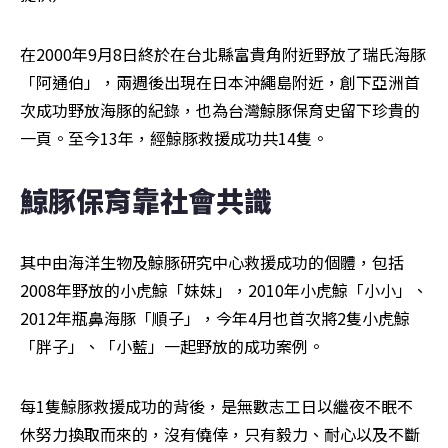
在2000年9月8日終於在台北縣富貴角附近野放了瑞氏海豚
「阿通伯」，兩週後出現在日本沖繩島附近，創下亞洲首
次成功野放海豚的紀錄，也為台灣鯨豚保育史留下珍貴的
一頁。至今13年，經鯨豚救援成功共14隻。
鯨豚保育靠社會共識
其中由海洋生物及鯨豚研究中心救援成功的個體，包括
2008年野放的小虎鯨「妹妹」，2010年小虎鯨「小小」、
2012年瓶鼻海豚「順子」，今年4月也首次將2隻小虎鯨
「胖子」、「小藍」一起野放的成功案例。
每1隻鯨豚救援成功的背後，是無數志工日以繼夜不眠不
休努力換取而來的，沒有僥倖，只有毅力、耐心以及不斷