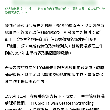
成大鯨豚救援中心裡，小虎鯨搶食志工餵養的魚。（圖片來源：成大海洋生物
及鯨豚研究中心）
提到台灣鯨豚保育史之濫觴，是1990年春天，澎湖屠殺海
豚事件，經國外環保組織披露後，引發國內外聲討；當年
8月，《野生動物保育法》保育類動物名錄才修訂增列
「鯨目」類，將所有鯨魚及海豚列入。鯨豚擱淺處理工作
則於1994年由學術界及民間團體啟動。
台大鯨豚研究室於1994年元月起有系統地追蹤記錄，鯨豚
通報救傷，其中尤以活體擱淺鯨豚的復健工作，是所有保
育工作中最具挑戰性的。
1996年11月，在農委會的支持下，成立了「中華鯨豚擱淺
處理組織網」（TCSN: Taiwan CetaceanStranding 
Network），也是亞洲第一個全國性的鯨豚擱淺處理組