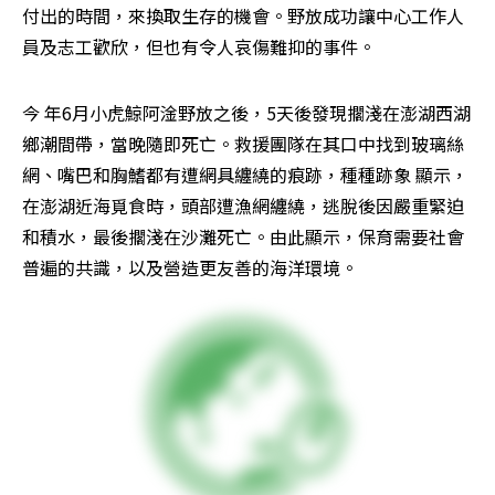
付出的時間，來換取生存的機會。野放成功讓中心工作人
員及志工歡欣，但也有令人哀傷難抑的事件。
今 年6月小虎鯨阿淦野放之後，5天後發現擱淺在澎湖西湖
鄉潮間帶，當晚隨即死亡。救援團隊在其口中找到玻璃絲
網、嘴巴和胸鰭都有遭網具纏繞的痕跡，種種跡象 顯示，
在澎湖近海覓食時，頭部遭漁網纏繞，逃脫後因嚴重緊迫
和積水，最後擱淺在沙灘死亡。由此顯示，保育需要社會
普遍的共識，以及營造更友善的海洋環境。