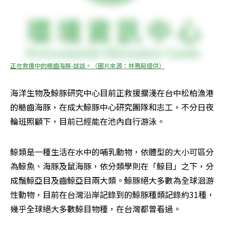
正在救援中的糙齒海豚-該該。（圖片來源：林務局提供）
海洋生物及鯨豚研究中心目前正救援擱淺在台中松柏漁港
的糙齒海豚，在成大鯨豚中心研究團隊和志工，不分日夜
輪班照顧下，目前已經能在池內自行游泳。
鯨類是一種生活在水中的哺乳動物，依體型的大小可區分
為鯨魚、海豚及鼠海豚，依分類學則在「鯨目」之下，分
成鬚鯨亞目及齒鯨亞目兩大類。鯨豚絕大多數為全球洄游
性動物，目前在台灣沿岸記錄到的鯨豚種類記錄約31種，
幾乎全球絕大多數鯨目物種，在台灣都曾看過。