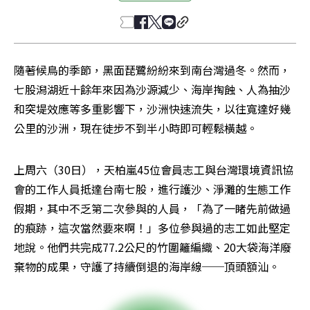
隨著候鳥的季節，黑面琵鷺紛紛來到南台灣過冬。然而，
七股潟湖近十餘年來因為沙源減少、海岸掏蝕、人為抽沙
和突堤效應等多重影響下，沙洲快速流失，以往寬達好幾
公里的沙洲，現在徒步不到半小時即可輕鬆橫越。
上周六（30日），天柏嵐45位會員志工與台灣環境資訊協
會的工作人員抵達台南七股，進行護沙、淨灘的生態工作
假期，其中不乏第二次參與的人員，「為了一睹先前做過
的痕跡，這次當然要來啊！」多位參與過的志工如此堅定
地說。他們共完成77.2公尺的竹圍籬編織、20大袋海洋廢
棄物的成果，守護了持續倒退的海岸線──頂頭額汕。