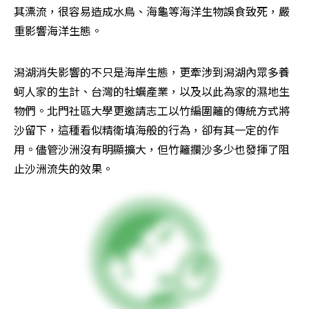
其漂流，很容易造成水鳥、海龜等海洋生物誤食致死，嚴
重影響海洋生態。
潟湖消失影響的不只是海岸生態，更牽涉到潟湖內眾多養
蚵人家的生計、台灣的牡蠣產業，以及以此為家的濕地生
物們。北門社區大學更邀請志工以竹編圍籬的傳統方式將
沙留下，這種看似精衛填海般的行為，卻有其一定的作
用。儘管沙洲沒有明顯擴大，但竹籬攔沙多少也發揮了阻
止沙洲流失的效果。