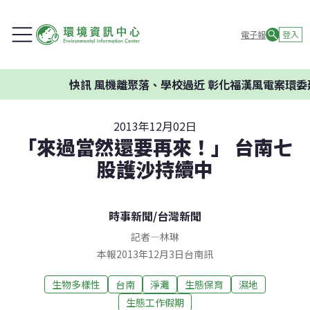
電子報
登入
快訊
風機離聚落、學校過近 彰化福漢風電案環委建
2013年12月02日
「來過當然還要再來！」 台南七
股護沙持續中
時事新聞
/
台灣新聞
記者
—
林琳
本報2013年12月3日台南訊
生物多樣性
台南
淨灘
生態保育
濕地
生態工作假期