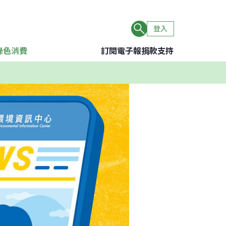
登入
綠色消費
訂閱電子報
捐款支持