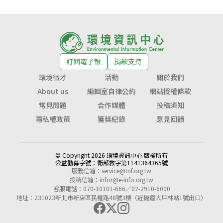
訂閱電子報
捐款支持
環境徵才
活動
關於我們
About us
編輯室自律公約
網站授權條款
常見問題
合作媒體
投稿須知
隱私權政策
獲獎紀錄
意見回饋
© Copyright 2026 環境資訊中心 版權所有
公益勸募字號：
衛部救字第1141364365號
服務信箱：
service@tnf.org.tw
投稿信箱：
infor@e-info.org.tw
客服電話：070-10101-666／02-2910-6000
地址：231023新北市新店區民權路48號3樓（近捷運大坪林站1號出口）