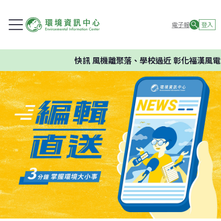
電子報
登入
快訊
風機離聚落、學校過近 彰化福漢風電