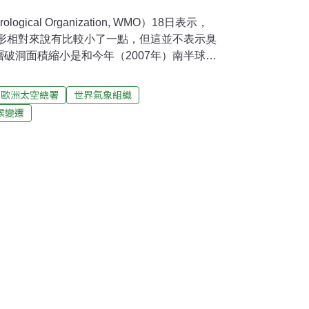
logical Organization, WMO）18日表示，
情形相對來說有比較小了一點，但這並不表示臭
破洞面積縮小是和今年（2007年）南半球冬
關。聯合國氣候及氣象委員會表示，從1998
004年臭氧層破洞情形比今年還要小。南極上空臭
歐洲太空總署
世界氣象組織
較縮小了約30%，而根據歐洲太空總署
候變遷
ency）氣候偵測衛星Envisat所做的偵測顯示，2007
0萬噸；相較之下，2006年的臭氧耗損紀錄則高
氧層在破洞面積和臭氧耗損量方面都有比較小一
約2500萬平方公里，而當臭氧在與氯、溴、氮、
則會產生耗損。