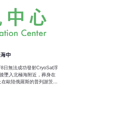
入海中
總署8日無法成功發射CryoSat浮
最後墜入北極海附近，葬身在
上在歐陸俄羅斯的普列謝茨克
ryoSat衛星，但衛星發射
ent