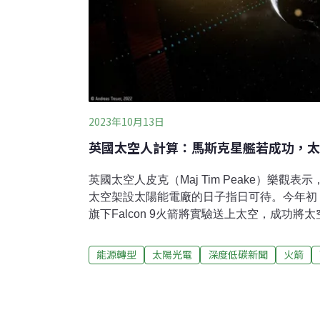
2023年10月13日
英國太空人計算：馬斯克星艦若成功，太
英國太空人皮克（Maj Tim Peake）樂觀
太空架設太陽能電廠的日子指日可待。今年初，
旗下Falcon 9火箭將實驗送上太空，成功
回地球，皮克的發言則是針對成本。他表示，
每公斤1000美元或更低，太空太陽能電廠就
能源轉型
太陽光電
深度低碳新聞
火箭
最大限制就是陽光。黑夜、陰雨天或霧霾都會
低。將光電板放上太空，幾乎就能保證源源不
夢想。美國加州理工學院（Caltech）的實
公司（SpaceX）的「獵鷹9號」火箭升空。