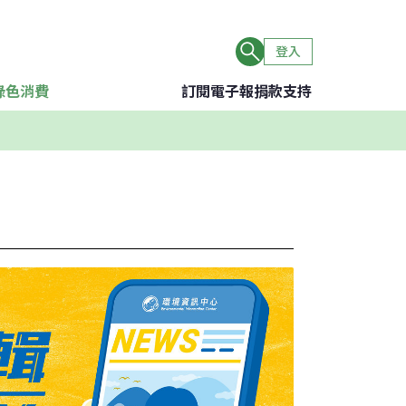
登入
綠色消費
訂閱電子報
捐款支持