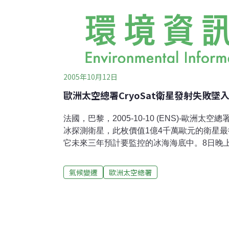
2005年10月12日
歐洲太空總署CryoSat衛星發射失敗墜
法國，巴黎，2005-10-10 (ENS)-歐洲太空
冰探測衛星，此枚價值1億4千萬歐元的衛星
它未來三年預計要監控的冰海海底中。8日晚
發射場，透過「羅克特」運載火箭推進器發射了C
後與火箭分離的第二階段並沒有成功。 全文及圖片詳見：http://ens-
氣候變遷
歐洲太空總署
newswire.com/ens/oct2005/2005-10-10-05.asp 版權歸屬Environm
News Service (ENS)，環境資訊協會