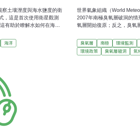
觀察土壤溼度與海水鹽度的衛
世界氣象組織（World Meteoro
式，這是首次使用衛星觀測
2007年南極臭氧層破洞的
氧層開始復原；反之，臭氧層
。因洋流吸收、釋放、重散
季南極平流層的氣溫較溫和有
壤含水量對於掌握與預測水
年開始，只有2002年和2
海洋
臭氧層
南極
環境監測
氧層破洞情形和2006年相
環境政策
臭氧層破洞
氣
（European Space Ag
年臭氧耗損最高紀錄約277
達4000公噸。2007年臭
點，2007年臭氧破洞面積
氫和氧氣等氣體相互作用時