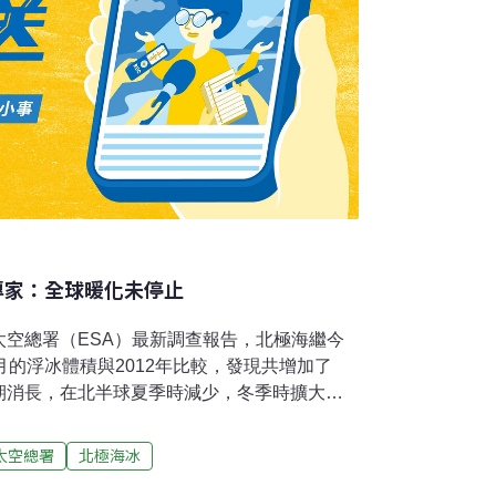
專家：全球暖化未停止
太空總署（ESA）最新調查報告，北極海繼今
月的浮冰體積與2012年比較，發現共增加了
期消長，在北半球夏季時減少，冬季時擴大，
化的領先指標。但專家也警告，唯有觀察數十
究係趨勢或只是一時的氣候變化。根據英國廣
太空總署
北極海冰
太空總署監視衞星「CryoSat」傳回的數據顯