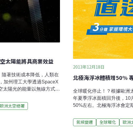
空太陽能將具商業效益
2013年12月18日
表示，隨著技術成本降低，人類在
北極海浮冰體積增50% 
加州理工大學透過SpaceX
將太空太陽光的能量以無線方式傳
全球暖化停止！？根據歐洲
當發射貨運飛船的成本降到
年夏季浮冰面積回升後，10
能具備經濟可行性。太陽光電
50%左右。北極海浮冰會定
歐洲太空總署
令光電廠的經濟效益大幅降
因此這種變化被視為全球暖
絕的太陽光電，這件事並非
年的數據才能看出某種現象
氣候變遷
全球暖化
歐洲
驗設備今年初跟隨美國太空探索
播公司（BBC）報導，據歐洲
根據6月發表的初步成果，團隊