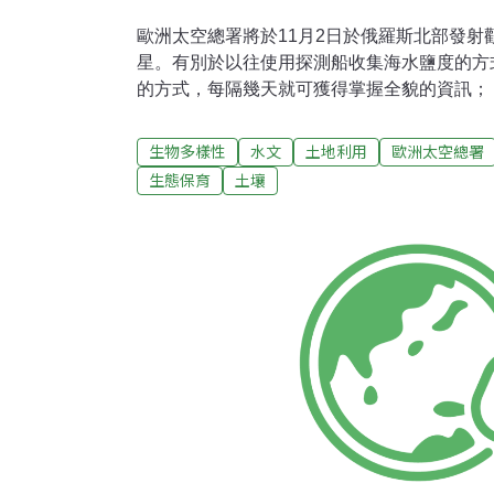
歐洲太空總署將於11月2日於俄羅斯北部發射
星。有別於以往使用探測船收集海水鹽度的方
的方式，每隔幾天就可獲得掌握全貌的資訊； 這有助於瞭解水如何在海陸
運送及循環，以更精確地預測氣溫及模擬氣候
佈熱和淡水，其變化將影響氣溫和氣候，而土
生物多樣性
水文
土地利用
歐洲太空總署
患、乾旱及氣候相當重要。
生態保育
土壤