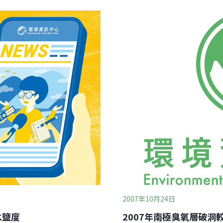
示，北極海一年前體積的浮冰
球發射可探測電力。團隊的
千立方公里。ESA表示，雖
波後，再以無線方式遠距離
這只是現況，專家表示以長
2007年10月24日
水鹽度
2007年南極臭氧層破洞