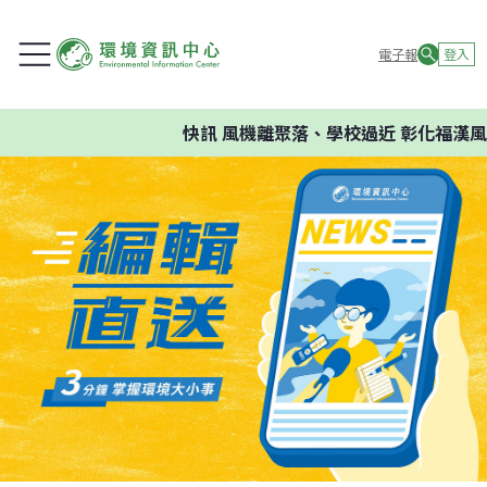
電子報
登入
快訊
風機離聚落、學校過近 彰化福漢風