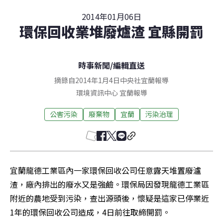
2014年01月06日
環保回收業堆廢爐渣 宜縣開罰
時事新聞
/
編輯直送
摘錄自2014年1月4日中央社宜蘭報導
環境資訊中心
宜蘭
報導
公害污染
廢棄物
宜蘭
污染治理
宜蘭龍德工業區內一家環保回收公司任意露天堆置廢瀘
渣，廠內排出的廢水又是強鹼。環保局因發現龍德工業區
附近的農地受到污染，查出源頭後，懷疑是這家已停業近
1年的環保回收公司造成，4日前往取締開罰。