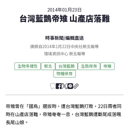
2014年01月23日
台灣藍鵲帝雉 山產店落難
時事新聞
/
編輯直送
摘錄自2014年1月22日中央社新北報導
環境資訊中心
新北
報導
生物多樣性
新北
台灣藍鵲
生態保育
帝雉
物種保育
帝雉曾在「國鳥」選拔時，遭台灣藍鵲打敗，22日兩者同
時在山產店落難，帝雉奄奄一息，台灣藍鵲遭斷尾成落魄
長尾山娘。