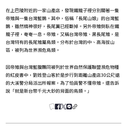
在上巴陵附近的一家山產店，發現鐵籠子裡分別關著一隻
帝雉與一隻台灣藍鵲。其中，俗稱「長尾山娘」的台灣藍
鵲，雖然精神很好，長尾翼已經斷掉。另外帝雉倒臥在鐵
籠子裡，奄奄一息。帝雉，又稱台灣帝雉、黑長尾雉，是
台灣特有的長尾雉屬鳥類。分布於台灣的中、高海拔山
區，被列為世界瀕危鳥類。
因帝雉與台灣藍腹鷴同被列於世界自然保護聯盟瀕危物種
的紅皮書中，劉姓登山客於是步行到距離山產店30公尺遠
的大溪警分局派出所報案，為了怕員警不懂帝雉，還告訴
說「就是新台幣千元大鈔的背面的鳥類。」