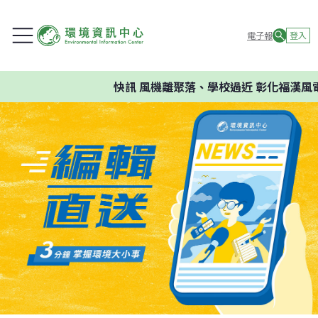
電子報
登入
快訊
風機離聚落、學校過近 彰化福漢風電