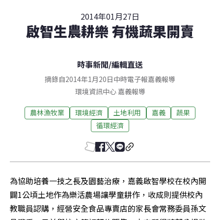
2014年01月27日
啟智生農耕樂 有機蔬果開賣
時事新聞
/
編輯直送
摘錄自2014年1月20日中時電子報嘉義報導
環境資訊中心
嘉義
報導
農林漁牧業
環境經濟
土地利用
嘉義
蔬果
循環經濟
為協助培養一技之長及園藝治療，嘉義啟智學校在校內開
闢1公頃土地作為樂活農場讓學童耕作，收成則提供校內
教職員認購，經營安全食品專賣店的家長會常務委員孫文