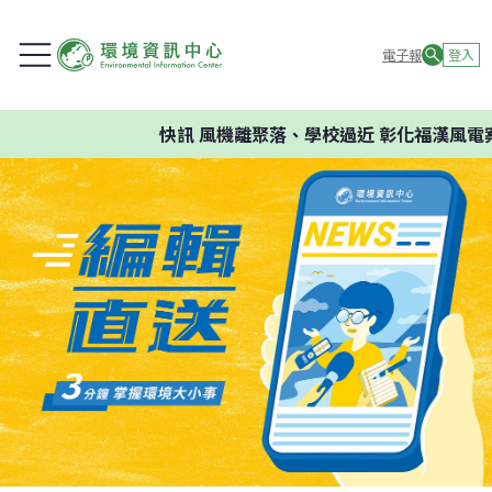
電子報
登入
快訊
風機離聚落、學校過近 彰化福漢風電案