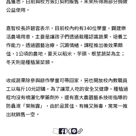
昌獲悉，日前與校方簽訂契約販售，未來所得將部分捐做
公益使用。
嘉智校長許碧雲表示，目前校內約有340位學童，闢建樂
活農場用意，主要是讓孩子們透過栽種認識蔬果、培養工
作能力，透過園藝治療，沉澱情緒，課程推出後效果頗
佳，1公頃的農地，夏天以稻米、芋頭、根莖蔬菜為主；
冬天則是種植葉菜類。
收成蔬果除參與耕作學童可帶回家，另也開放校內教職員
工以每斤10元認購，為了讓眾人吃的安全又健康，種植過
程均沒有噴灑化學藥劑外，還有嘉大農園藝系技術指導的
防蟲液「葵無露」，由於品質佳、有機又無毒，常常一推
出就銷售一空。