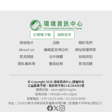
訂閱電子報
捐款支持
環境徵才
活動
關於我們
About us
編輯室自律公約
網站授權條款
常見問題
合作媒體
投稿須知
隱私權政策
獲獎紀錄
意見回饋
© Copyright 2026 環境資訊中心 版權所有
公益勸募字號：
衛部救字第1141364365號
服務信箱：
service@tnf.org.tw
投稿信箱：
infor@e-info.org.tw
客服電話：070-10101-666／02-2910-6000
地址：231023新北市新店區民權路48號3樓（近捷運大坪林站1號出口）