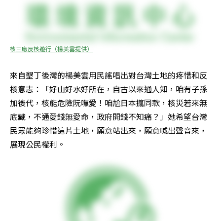
核三廠反核遊行（楊美雲提供）
來自墾丁後灣的楊美雲用民謠唱出對台灣土地的疼惜和反
核意志：「好山好水好所在，自古以來通人知，咱有子孫
加後代，核能危險阮嘸愛！咱尬日本攏同款，核災若來無
底藏，不通愛錢無愛命，政府開錢不知痛？」她希望台灣
民眾能夠珍惜這片土地，願意站出來，願意喊出聲音來，
展現公民權利。