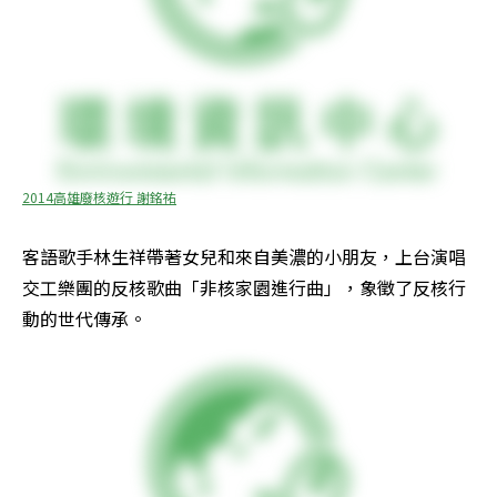
2014高雄廢核遊行 謝銘祐
客語歌手林生祥帶著女兒和來自美濃的小朋友，上台演唱
交工樂團的反核歌曲「非核家園進行曲」，象徵了反核行
動的世代傳承。