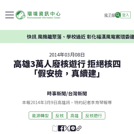
電子報
登入
快訊
風機離聚落、學校過近 彰化福漢風電案環委建議不應開發
2014年03月08日
高雄3萬人廢核遊行 拒絕核四
「假安檢，真續建」
時事新聞
/
台灣新聞
本報2014年3月9日高雄訊，特約記者李育琴報導
能源轉型
反核
高雄
反核遊行