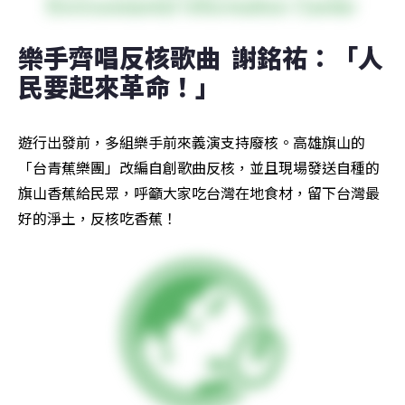
樂手齊唱反核歌曲  謝銘祐：「人
民要起來革命！」
遊行出發前，多組樂手前來義演支持廢核。高雄旗山的
「台青蕉樂團」改編自創歌曲反核，並且現場發送自種的
旗山香蕉給民眾，呼籲大家吃台灣在地食材，留下台灣最
好的淨土，反核吃香蕉！