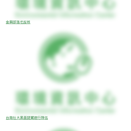
金興部落也反核
台南社大黑面琵鷺遊行隊伍