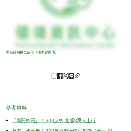
黑貓姐唱民謠反核（楊美雲提供）
參考資料
「斷開核電」！ 308反核 北部8萬人上街
為下一代而走！ 308反核遊行雨中群像（台北場)