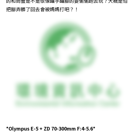
的和尚蟹是不是很像躡手躡腳的要偷偷跑去玩？大概是怕
把腳弄髒了回去會被媽媽打吧？！
*Olympus E-5 + ZD 70-300mm F:4-5.6*