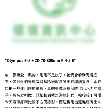
*Olympus E-5 + ZD 70-300mm F:4-5.6*
放一張可愛一點的。剛剛不是說了，牠們會躲到泥灘底
下，等到牠們覺得威脅解除後就會爬出來繼續覓食。本來
想拍一些爬出來的影片，真的很像兩棲部隊浮出水面的樣
子。片名就叫做：短趾和尚蟹之海龍蛙兵，哈哈哈！可惜
今天沒帶腳架比較不方便錄影。而這隻剛從泥灘底爬出來