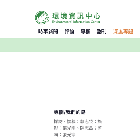
時事新聞
評論
專欄
副刊
深度專題
專欄
/
我們的島
採訪、撰稿：郭志榮；攝
影：張光宗、陳志昌；剪
輯：張光宗