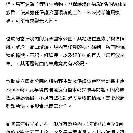
狸、馬可波羅羊等野生動物，也保護境內約5萬名的Wakhi
族群，使其擔任保護公園環境的工作。未來將新建飛機
場，可望帶來觀光人潮。
位於阿富汗境內的瓦罕國家公園，其地理位置幾乎與世隔
離，寒冷、高山環繞，境內有珍貴的狼、猞猁、與雪豹混
種的棕熊、石貂、紅狐狸，以及綿羊中的巨人「馬可波羅
羊」，其兩邊彎曲的羊角寬約有2公尺。
協助成立國家公園的紐約野生動物保護協會亞洲計畫主席
Zahler說，瓦罕境內環境沒有盜木或採礦等問題，因為礦
區太遙遠偏僻；不過有盜獵跟過度畜牧的情況，需要政府
強烈執法，並與當地民眾合作。
到阿富汗觀光並非在一般旅客選項內，1年約有1百至3百
位旅客造訪瓦罕走廊，安全是首要考量。Zahler強調，恐