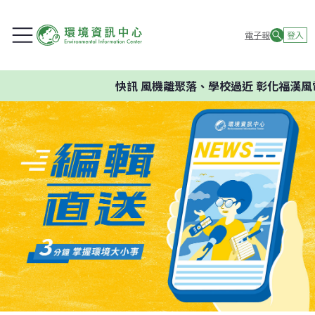
電子報
登入
快訊
風機離聚落、學校過近 彰化福漢風