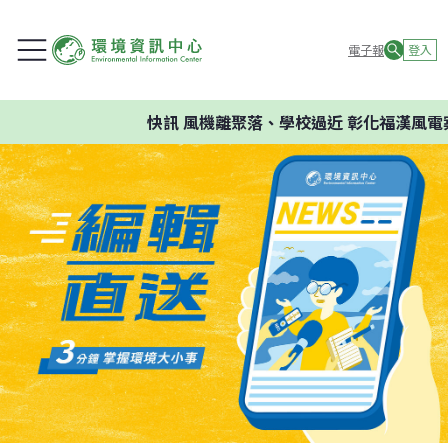
電子報
登入
快訊
風機離聚落、學校過近 彰化福漢風電