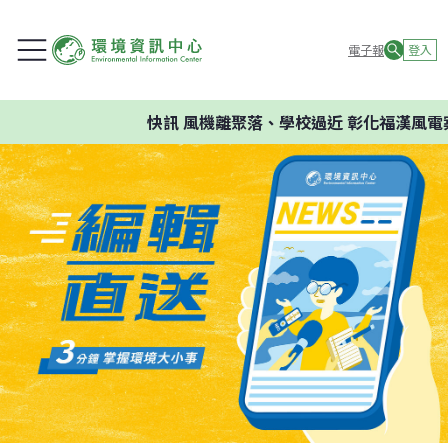
電子報
登入
快訊
風機離聚落、學校過近 彰化福漢風電