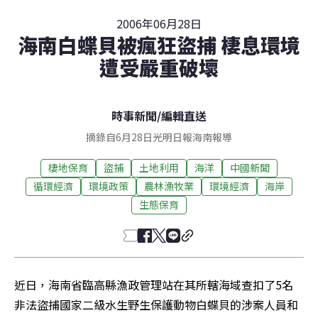
2006年06月28日
海南白蝶貝被瘋狂盜捕 棲息環境
遭受嚴重破壞
時事新聞
/
編輯直送
摘錄自6月28日光明日報海南報導
棲地保育
盜捕
土地利用
海洋
中國新聞
循環經濟
環境政策
農林漁牧業
環境經濟
海岸
生態保育
近日，海南省臨高縣漁政管理站在其所轄海域查扣了5名
非法盜捕國家二級水生野生保護動物白蝶貝的涉案人員和