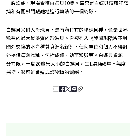
一艘漁船，現場查獲白蝶貝10隻。這只是白蝶貝遭瘋狂盜
捕和有關部門艱難地進行執法的一個縮影。
白蝶貝又稱大母珠貝，是南海特有的珍珠貝種，也是世界
稀有的最大最優質的珍珠貝。它被列入《我國現階段不對
國外交換的水產種質資源名錄》，任何單位和個人不得對
外提供這類物種，包括成體、幼苗和卵等。白蝶貝資源十
分有限，一隻20釐米大小的白蝶貝，生長期要8年。無度
捕撈，很可能會造成該物種的滅絕。