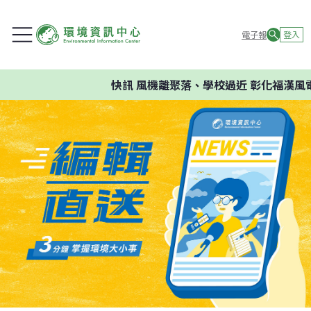
電子報
登入
快訊
風機離聚落、學校過近 彰化福漢風電