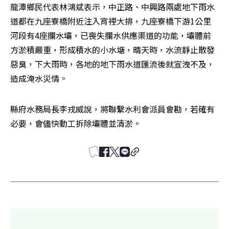
龍潭鄉民代表林鴻斌表示，中正路、中興路兩處地下雨水
道都在九座寮橋附近注入宵裡大排，九座寮橋下游1公里
河段有4座攔水壩，已喪失攔水供應渠道的功能，壩體前
方淤積嚴重，形成積水的小水塘，晴天時，水流靜止散發
惡臭，下大雨時，各地的地下雨水道匯流後就宣洩不及，
造成淹水災情。
縣府水務局長李戎威說，將聯繫水利會派員會勘，若確有
必要，會儘快動工拆除壩體並清淤。