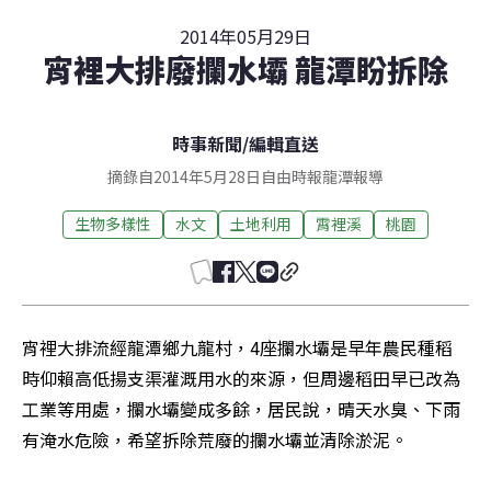
2014年05月29日
宵裡大排廢攔水壩 龍潭盼拆除
時事新聞
/
編輯直送
摘錄自2014年5月28日自由時報龍潭報導
生物多樣性
水文
土地利用
霄裡溪
桃園
宵裡大排流經龍潭鄉九龍村，4座攔水壩是早年農民種稻
時仰賴高低揚支渠灌溉用水的來源，但周邊稻田早已改為
工業等用處，攔水壩變成多餘，居民說，晴天水臭、下雨
有淹水危險，希望拆除荒廢的攔水壩並清除淤泥。