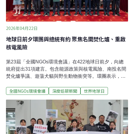
2026年04月22日
地球日前夕環團與總統有約 聚焦名間焚化爐、重啟
核電風險
第23屆「全國NGOs環境會議」在422地球日前夕，向總
統府提出31項建言。包含能源政策與核電風險、南投名間
焚化爐爭議、遊蕩犬貓與野生動物衝突等。環團表示，肯
定總統賴清德對各項議題有正面回應，未來將環境公益信
全國NGOs環境會議
深度低碳新聞
世界地球日
託、遊蕩犬議題等跨部會議題交由行政院政務委員層級協
調整合。針對非核家園，賴清德重申，在核安無虞、核廢
有解、社會共識三大前提為滿足之下，才會繼續重啟核
電。與總統有約三年內解除列管72項 今年新增31項一年一
度的世界地球日來到，由台灣各環保團體組成的「全國
NGOs環境會議」，會在此時提出各類議題的列管建言，
並由總統交辦各部會列管。昨（21）日總統賴清德照例與