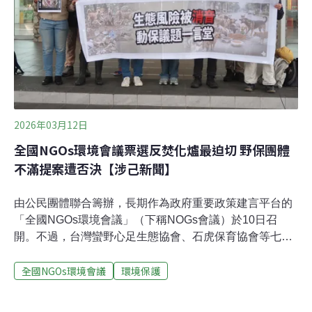
環團代表會面並聽取建言，今年由民眾票選出的三大環境
議題爲：南投名間焚化爐、垃圾治理與循環、科學園區開
發與草鴞棲息地的衝突。今年共有10個團體代表 ，以及
2026年環境保護終身成就獎得主鍾寶珠進入總統府提供建
言。全國NGOs環境會議議題溝
2026年03月12日
全國NGOs環境會議票選反焚化爐最迫切 野保團體
不滿提案遭否決【涉己新聞】
由公民團體聯合籌辦，長期作為政府重要政策建言平台的
「全國NGOs環境會議」（下稱NOGs會議）於10日召
開。不過，台灣蠻野心足生態協會、石虎保育協會等七個
野保團體在會議開始前，於會場外高喊「動保議題一言
全國NGOs環境會議
環境保護
堂」，並表示他們提出的遊蕩動物議題屢遭特定動保團體
強行下架，導致無法進入正式政策建言程序。「全國
NGOs環境會議」最終票選今年三大迫切環境議題為：南