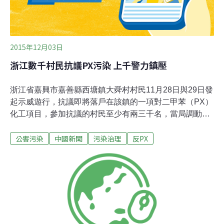
2015年12月03日
浙江數千村民抗議PX污染 上千警力鎮壓
浙江省嘉興市嘉善縣西塘鎮大舜村村民11月28日與29日發
起示威遊行，抗議即將落戶在該鎮的一項對二甲苯（PX）
化工項目，參加抗議的村民至少有兩三千名，當局調動上
千警力鎮壓，有10餘名村民被抓。據悉，當地村民稱政府
公害污染
中國新聞
污染治理
反PX
將一項PX項目選址在鈕釦工業園區，該PX項目是前階段
嘉興市七星鎮民眾抗議抵制的化工項目，現在又被政府遷
移至該村。當地政府卻否認該化工項目是七星鎮轉移項
目，聲稱項目主體為中外合資的嘉善騰成化工有限公司，
主要將生產磷化液、絮凝劑、清洗劑、表調劑、拋光液、
無鎳封孔劑等，用於金屬表面處理與污水處理。由於當地
政府宣稱已完成該項目環評工作，引發村民展開大規模的
抗議活動，村民表示，只要是化工廠落戶大舜村，村民將