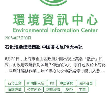
繼續抗議。參與抗爭的男女老少手持「不要金山銀山，只
要綠水青山，我們還想多活幾年」、「救救我們！給下一
代留下健康空氣」等標語牌，並且打起橫幅。村民認為，
為了子孫後代，他們有責任拒絕污染。
2015年07月03日
石化污染烽煙四起 中國各地反PX大事記
6月22日，上海市金山區政府外圍出現上萬名「散步」民
眾，向政府表達反對興建PX廠的訴求。事件起因於上海化
工區環評編修作業，居民擔心此次環評編修可能引入惡名
昭彰的PX工廠，擔心環境污染危害健康，金山區居民在未
石化工業
新聞懶人包
PX
中國新聞
污染治理
經地方政府集會遊行許可的狀況下一起上街散步，散步人
數一度達到5萬人。22日事件發生後，金山區政府隨即發
循環經濟
公害污染
環境經濟
反PX
工業
布《告市民書》，表示境內化工區絕不會出現PX廠，但民
眾認為政府只是在玩文字遊戲，PX廠仍會藉由「煉化一體
化」偷渡。事件持續數天，上街人數不斷增加，但中國政