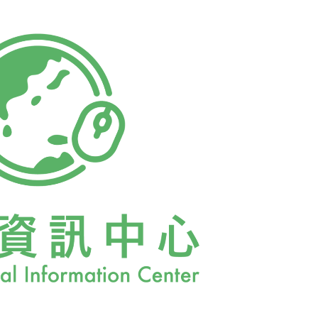
濟。文化部文資局科長蘇志銘也進一步說明，
分只有4棟，但15日會議上幾乎全數建築物都
先公告國定古蹟土地規範範圍，細項仍須逐一
北機廠除了主管機關從台北市政府轉為文化部
方式都一樣，未來台鐵若有任何要活化、再利
文化部文資局召開的審議委員會決議後才可施