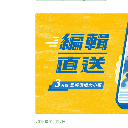
松山菸廠等文資案，這些文資團體25日共同
文哲在競選時曾正面回應多個古蹟保存案，但
望。他們點名倪重華在面對市府內開發派的壓
護優先」立場，全力守護文化資產，反而採取
理。文資團體指出，北市文化局犯下違法濫權
箱、放任古蹟與歷史建物遭受開發衝擊3點。
幾乎成了「不能養活自己的古蹟就不留
2015年01月22日