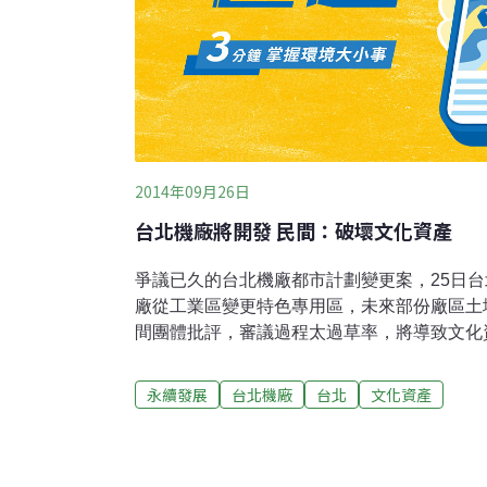
2014年09月26日
台北機廠將開發 民間：破壞文化資產
爭議已久的台北機廠都市計劃變更案，25日
廠從工業區變更特色專用區，未來部份廠區土
間團體批評，審議過程太過草率，將導致文化
北市文化局強調，會盡力將北廠打造成專業的
山園區的定位，大不相同。歷經半年的審議，
永續發展
台北機廠
台北
文化資產
「台北機廠都市計劃變更案」，部份廠區的土
運，引來民間團體不滿，批評審議太過草率，
賣。被喻為是「火車醫院」的台北機廠，佔地