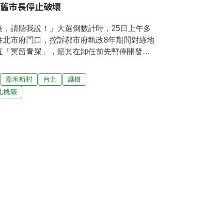
新舊市長停止破壞
長，請聽我說！」大選倒數計時，25日上午多
往北市府門口，控訴郝市府執政8年期間對綠地
直「冥留青屎」，籲其在卸任前先暫停開發審
市長」；更向下任市長喊話，不但要幫前朝擦
保留綠地與歷史文化資產。包括松菸、台北機
嘉禾新村
台北
護樹
、嘉禾新村、天母羅友倫故居等民間團體出
北機廠
蓋工廠開路與樂生院周邊捷運工程，以免毀壞
議程序的松菸、台北機場、羅友倫故居、國父
間團體痛批，雖然今年是台北建城130週年，
「再現、再建構台北風華」，反而一次次破壞
築。市府熱衷於「文創」、「不知所云的節慶
化本質，因此做出許多錯誤決策。瓶蓋工廠成