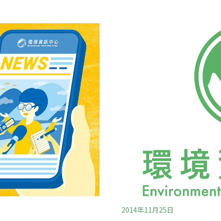
舉行記者會，指出台北市長柯
不排除提訴願或行政訴訟救
上任半年後的作為卻讓人失
之前台北市市定古蹟指定的部
力時，並未以「文化資產保
成為國定古蹟，文資局傾向
自我矮化與保守態度來處
清點才能正式公告。未來台
辦事不力、承諾跳票決策黑
之外，其他保存方式跟開發
文資團體批，市府目前的態度
用的開發計畫，就必須通過
行。
2014年11月25日