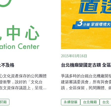
2015年03月16日
批不及格
台北機廠變國定古蹟 全
心文化資產保存的公民團體
爭議多時的台鐵台北機廠開發
發衝擊，說好的「文化台
建築審議委員會」所有與會
在文資保存議題上，呈現
蹟，全區保留，民間團體、
互動，「並肩作戰一起對抗
不過，台鐵原本將台北機廠
羅友倫將軍故居、萬華堀仔
通部長陳建宇表示，將盡快
菸廠
永續發展
台北機廠
台北
南港瓶蓋工廠、台北機廠、
間。台鐵局內部則士氣重挫