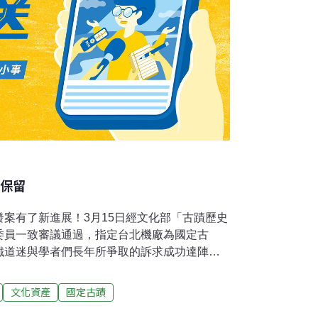
區保留
案有了新進展！3月15日經文化部「古蹟歷史
委員一致審議通過，指定台北機廠為國定古
鐵道迷與學者們長年所爭取的訴求成功達陣。
視為償債計畫一環，如今很可能開發無望，交
和文化部、北市府溝通，了解是否還有討論空
文化資產
國定古蹟
，不解「文化部為何要急著將北廠變古蹟？」