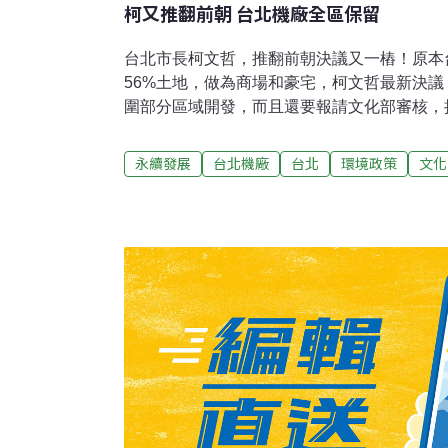
柯又推翻前朝 台北機廠全區保留
台北市長柯文哲，推翻前朝決議又一樁！原本
56%土地，做為商場和豪宅，柯文哲最新決
圍部分區域開發，而且還要報請文化部審核，
家古蹟。台北市長柯文哲曾說過：「我知道台
損嚴重，就把古蹟拿去變賣，我想美國再窮，
永續發展
台北機廠
台北
環境政策
文化
掉。」柯文哲最新決議，台北機廠全區保留，
部申請，將所有建築物層級拉高為國定古蹟。
左上角的兩區塊，列為可開發區塊；園內主要
挺有反，台鐵則無奈表示，台鐵專長是營運、
損，古蹟維護花費從哪裡來？但也只能尊重柯
文化部列為國家古蹟，預計2月排定審查。