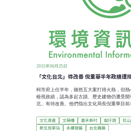
2015年06月25日
「文化台北」待改善 倪重華半年政績遭
柯市府上任半年，雖然五大案打得火熱，但熱
檢視政績，認為多起古蹟、歷史建物仍遭受開
北」有待改善。他們指出文化局長倪重華目前
「嚴重不及格」窘狀，建議市府多與文資團體
內部的開發派壓力！」包括新北投車站、天母
文化資產
文萌樓
嘉禾新村
堀仔頭
松山
頭、大龍峒陳悅記祖宅、文萌樓、嘉禾新村、
新北投車站
永續發展
台北機廠