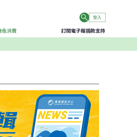
登入
綠色消費
訂閱電子報
捐款支持