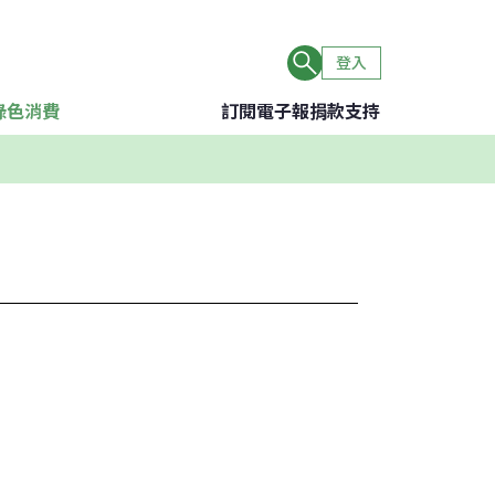
登入
綠色消費
訂閱電子報
捐款支持