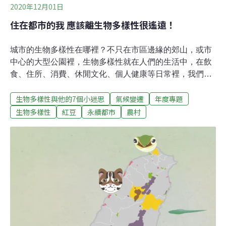
2020年12月01日
住在都市的我 應該離生物多樣性很遙遠！
城市的生物多樣性在哪裡？不只在市區邊緣的郊山，或市
中心的大型公園裡，生物多樣性就在人們的生活中，在飲
食、住所、消費、休閒文化、個人健康等日常裡，我們享
受著舒適便利的生活，其實正是仰賴大自然所提供的各種
生物多樣性與他的7個小迷思
氣候變遷
年度專題
生態服務功能。生活在城市中的我們，也能透過具體行
動，牽起與生物多樣性的友善連結。美濃的白玉蘿蔔、澄
生物多樣性
紅豆
永續都市
農村
蜜香蕃茄等作物，是城市與農村共享淺山農業環境的果
實；節能隔熱的建築改造，為減緩夏季高溫與氣候變遷畫
出了具體的行動方案；街區的小塊綠地、屋頂和社區農
園，也能一點一點串連成生態跳島，為都市裡的生物提供
友善的棲息環境。維護城市完整的生態系，同時減緩氣候
變遷帶來的風險，便是為生物多樣性保育付出行動，也為
都市生活建構健康永續的未來。食物連結線 拉起城市與農
村的共享價值「氣象報導高雄下大雨，蘿蔔田有淹水
嗎？」「好擔心喔，又下雨了，忍不住想起你們的番茄