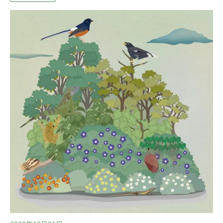
量、夜行館裡的蝙蝠無法捕食外頭的飛蛾。也就是說，牠
們以前和自然環境、和其他生物的互動都大幅減弱、甚至
消失了。而動物園或水族館等封閉式圈養環境也有其管理
的問題與限制，究竟封閉式圈養環境能不能達到保育的功
效呢？什麼是生態系功能和服務？圈養環境為什麼不能提
供這些生物與生物之間、生物與環境之間的互動，生態學
家稱為「生態系功能（ecosystem function）」和「生態系
服務（ecosystem service）」。兩者的本質是一樣的，唯
一的差別在於，對人類有益的「生態系功能」會特別稱為
「生態系服務」