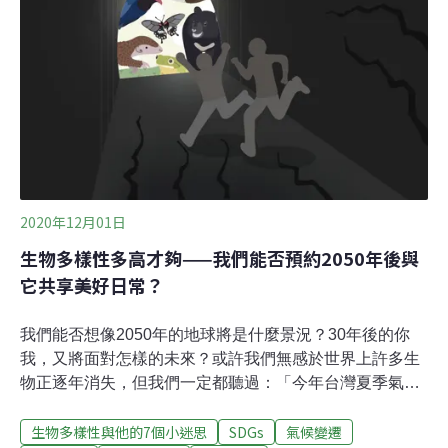
2020年12月01日
生物多樣性多高才夠——我們能否預約2050年後與
它共享美好日常？
我們能否想像2050年的地球將是什麼景況？30年後的你
我，又將面對怎樣的未來？或許我們無感於世界上許多生
物正逐年消失，但我們一定都聽過：「今年台灣夏季氣溫
高達39.7度，我們正在經歷史上最熱的一年。」 甚至連11
生物多樣性與他的7個小迷思
SDGs
氣候變遷
月的街道上，仍可看到許多穿著短袖的人們，往年這個景