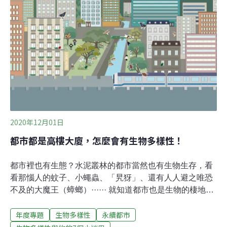
正因為牠們擁有在地球上生存了數億年的強大生命力，所
以是
2020年12月01日
都市都是高樓大廈，怎麼會有生物多樣性！
都市裡也有生態？水泥叢林的都市當然也有生物生存，看
看那惱人的蚊子、小蠅蟲、「旯犽」、還有人人避之唯恐
不及的大魔王（蟑螂）······ 就知道都市也是生物的棲地、
孕育生命的搖籃。留心觀察，會發現即使是繁忙的都市生
年度專題
生物多樣性
永續都市
活，也經常可見各種嬌小生物和人們一同為生活忙碌著。
早晨趕上班的時候，是否在路邊行道樹下，看見小灰蝶、