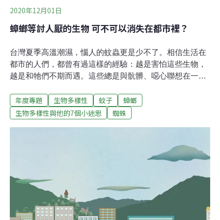
2020年12月01日
蟑螂等討人厭的生物 可不可以消失在都市裡？
台灣夏季高溫潮濕，惱人的蚊蟲更是少不了。相信生活在
都市的人們，都曾有過這樣的經驗：越是害怕這些生物，
越是和牠們不期而遇。這些總是與骯髒、噁心聯想在一塊
的生物，即使牠們並沒有任何咬傷人類的紀錄，在許多人
年度專題
生物多樣性
蚊子
蟑螂
的心中，仍是恨不得除之而後快，一股腦地通通歸類於
「害蟲」。其中最廣為人知的，恐怕非蟑螂莫屬。為此環
生物多樣性與他的7個小迷思
蜘蛛
保署還曾開過「防蟑」記者會，請來研究蟑螂的學者白秀
華，他解釋，台灣常見蟑螂以德國蟑螂、美洲蟑螂為主，
佔了約9成。蟑螂壽命約3個月至一年不等。由於世代週
期、繁殖速度與喜好環境的差異，德國蟑螂又比美洲蟑螂
更常見，也更喜好群聚。也由於蟑螂喜愛溫暖潮濕的生活
環境，在乾冷的日本北海道，極少有牠們的蹤跡。曾有日
本節目在北海道街訪民眾，許多人一見到蟑螂的真面目，
並非嚇得遠遠逃開，而是好奇不已、驚呼連連，脫口而
出：「欸這不是獨角仙嗎？」其實蟑螂也並非一無是處，