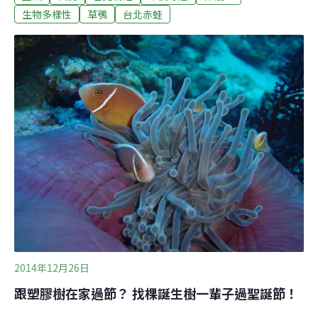
昭蕊是自然谷的專案經理，一說到她眼中好呆、好萌的穿
生物多樣性
草鴞
台北赤蛙
山甲就止不住的嘴角上揚，「一般哺乳類看到人都會快速
逃離，只有穿山甲傻傻的不怕人，真的覺得受到威脅了，
才把自己捲成一顆球，不過你們也不要真的故意去嚇牠
啦。那穿山甲的洞有兩種，這個是覓食的洞，另一種牠們
真正休息睡覺的窩就會更深得多喔。」五感體驗四時變幻
的自然谷遇見穿山甲的洞，是回程中的小小驚喜；剛踏進
自然谷，就先聽見紫嘯鶇那拉著長音、宛若煞車聲般的可
愛鳴唱；步行間不經意又瞥見一隻攀木蜥蜴已然悄悄爬上
昭蕊的肩頭，「啊，好可愛」大家不禁也躍躍欲試著以輕
緩的
2014年12月26日
跟塑膠樹在家過節？ 找棵誕生樹一輩子過聖誕節！