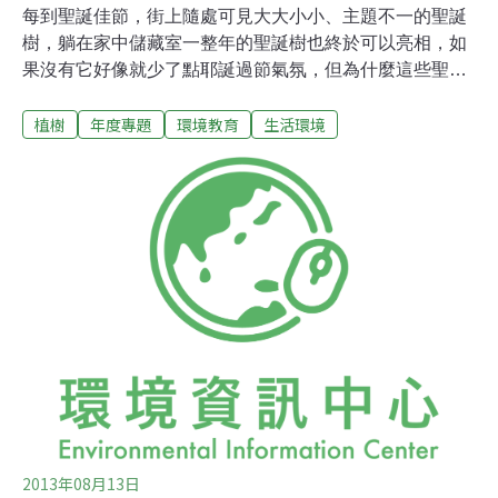
每到聖誕佳節，街上隨處可見大大小小、主題不一的聖誕
樹，躺在家中儲藏室一整年的聖誕樹也終於可以亮相，如
果沒有它好像就少了點耶誕過節氣氛，但為什麼這些聖誕
樹常常是塑膠的呢？其實聖誕樹最早是由真的樹佈置而
植樹
年度專題
環境教育
生活環境
成，由來可追溯至16世紀的德國。他們認為四季常青的常
青樹象徵著生命與好運，同時也帶有基督永生的意涵，因
此有些人會在冬季把常青樹砍下，擺放在家中或是放置教
堂外。尤其在聖誕節當天，還會為常青樹加上許多五顏六
色的彩帶與繽紛燈泡裝飾，因為他們相信樹枝上的燈光猶
如上帝帶來的光亮。這樣的傳統也逐漸傳至美國與歐洲，
並成為聖誕節重要的活動之一。挑一棵聖誕樹有別於台灣
家庭的塑膠聖誕樹，在德國大多還維持使用真的聖誕樹，
通常在感恩節過後全家就會出動至聖誕樹賣場挑選，如果
太晚採買可就買不到漂亮的聖誕樹。新年過後，這些樹就
會由清潔隊統一收走，並回收成肥料、木材和燃料等用
途。若家裡有院子，甚至會直接將它種在院子裡頭，讓聖
誕
2013年08月13日