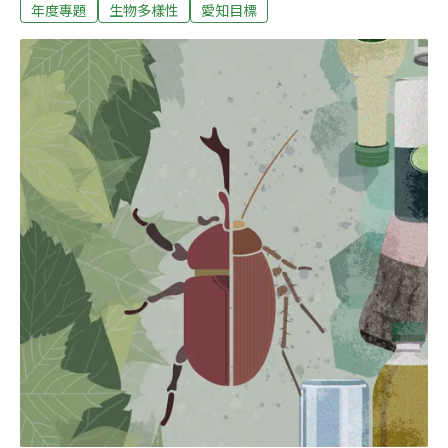
象可能只在南部出現，今年卻已是台北的常態了。中央 氣
年度專題
生物多樣性
愛知目標
象局公布創下1896年以來最高溫紀錄的同時，氣候變遷正
在逐年加劇，烈日、暴雨越來越常出現在日常生活中。如
果我們現在再不積極努力做出改變，30年後，人類與地球
上的所有生物，勢必將面臨更大的浩劫。邁向美好的未
來，還是世界末日？綠色和平發布的《全球暖化下臺灣海
平面上升衝擊分析》指出，若繼續揮霍地球的有限資源，
30年後，台灣需面對的是1,398平方公里、相當於5,377座
大安森林公園的土地面積將遭到淹沒。以台北為例，未來
海平面上升後，將會淹溢台北車站、總統府、立法院等
地，颱風暴潮也可能衝擊