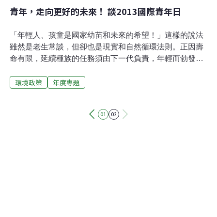
青年，走向更好的未來！ 談2013國際青年日
「年輕人、孩童是國家幼苗和未來的希望！」這樣的說法
雖然是老生常談，但卻也是現實和自然循環法則。正因壽
命有限，延續種族的任務須由下一代負責，年輕而勃發的
身體和心靈必須學會/具備讓族群更好、更優秀的能力。動
環境政策
年度專題
植物們或與生俱來，或透過長者、父母教學，習得生存技
巧。而人類社會的複雜度高，又該如何培育年輕一代？為
了讓世界正視青年的力量和相關問題，聯合國在1999年通
01
02
過決議，翌年的8月12日慶祝了第一個國際青年日
（International Youth Day）。這些等著要接棒的下一代，
成長、學習的環境和條件差異頗大，如何讓他們的創意和
充沛精力得到充分引導、發揮，讓每個年輕人都享有平等
的機會？聯合國透過每年不同的關注焦點，與世界各地的
政府、NGO一同努力，：而今年（2013）的主題則是「離
鄉青年：往更好的方向走！」（Youth Migration: Moving
Development Forward.