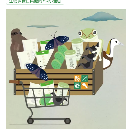
生物多樣性與他的7個小迷思
金龜子正穿梭覓食？午休外出用餐的路上，攀蜥、溝鼠或
許正躲在隱蔽的陰影處休息。而當人們結束一天的辛勞，
下班回家路上，一定也見過麻雀、家燕成群覓食的景象。
不過要注意！傍晚在公園路燈下張著翅膀飛舞的，通常不
是鳥兒，而是蝙蝠的機率更大些。回到家裡，聽著屋頂上
夜鷹「追！追！」的鳴叫聲，正感到有些惱人的時候，拿
起架上積灰的舊書，又不經意和一種古老的書蟲驚嚇相
遇。微觀而言，有陽光、空氣、水的地方，就有機會存在
生態系——都市也不例外。而有的時候，保留適當的自然
景致，也能讓都市為野生動物提供更多居所，例