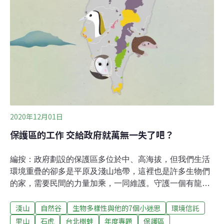
園。」在美濃生活的記者李慧宜於《農村，你好嗎？》書
中，生動地
2020年12月01日
保護區的工作 交給政府就萬無一失了吧？
編按：政府劃設的保護區多位於中、高海拔，但我們生活
環境重疊的卻多是平原及淺山地帶，這裡也是許多生物們
的家，需要民間的力量加乘，一同維護。守護一個有龍
貓、草鴞、穿山甲出沒其間的童年秘境「你們要來看穿山
淺山
自然谷
生物多樣性與他的7個小迷思
環境信託
甲的洞嗎？這裡有一個喔。」本來已經往前走的人群因而
紛紛轉頭、望向周昭蕊所指向的一個淺淺的黝黑小洞口，
里山
石虎
台北樹蛙
年度專題
保護區