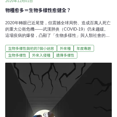
2020年12月01日
物種愈多＝生物多樣性愈健全？
2020年轉眼已近尾聲，但震撼全球局勢、造成百萬人死亡
的重大公衛危機——武漢肺炎（COVID-19）仍未趨緩。
這場疫病的爆發，凸顯了「生物多樣性」與人類社會的距
離其實不遠；環境科學家也警告，如果人類繼續破壞環境
生物多樣性與他的7個小迷思
外來種
年度專題
——例如砍伐森林、盜獵野生物、吃野味，那麼未來還會
再發生更多全球流行疫病。因此儘管國內只有三成民眾正
生物多樣性
外來入侵種
遺傳多樣性
確了解「生物多樣性」，我們的生活無可否認地與生物多
樣性密切相關。「生物多樣性」是所有生命現象的統稱，
任何有關的事物，都是生物多樣性的範疇。而且，所有的
生命是一個相互依存的複雜整體：生物與生物之間、與環
境之間，彼此都以各種形式相互關聯。也因此，當一種生
物受到威脅時，其他生物都將或多或少受到影響。舉例來
說，農田間投放的毒鼠藥，不只毒害老鼠，更有可能使得
以老鼠為食的黑鳶等高階消費者間接遭受毒害。