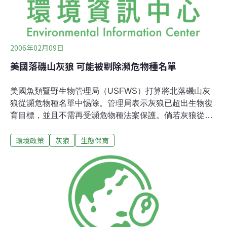
2006年02月09日
美國落磯山灰狼 可能被剔除瀕危物種名單
美國魚類暨野生物管理局（USFWS）打算將北落磯山灰
狼從瀕危物種名單中惕除。管理局表示灰狼已超出生物復
育目標，並且不需再受瀕危物種法案保護。倘若灰狼從名
單中惕除，狼群的管理將重新回歸其分布地區所在州政府
環境政策
灰狼
生態保育
或部落自行管理。