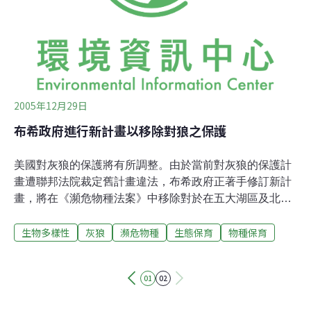
2005年12月29日
布希政府進行新計畫以移除對狼之保護
美國對灰狼的保護將有所調整。由於當前對灰狼的保護計
畫遭聯邦法院裁定舊計畫違法，布希政府正著手修訂新計
畫，將在《瀕危物種法案》中移除對於在五大湖區及北落
磯山脈數目增多的灰狼之保護。此案緣於聯邦法院認定聯
生物多樣性
灰狼
瀕危物種
生態保育
物種保育
邦內政部「漁業暨野生物管理局」(USFWS)評估灰狼現況
時，並沒有充分考慮到幾個因素，如：棲息地現狀、商業
過度利用、疾病或侵略者的威脅、現存法規的不適性，以
01
02
休閒、科學或教育目的等等。由於灰狼在不同區域的數量
不同，法院認為政府不能任意劃定需要或不需要被保護之