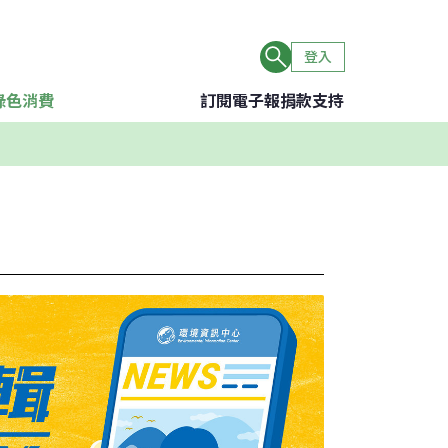
登入
綠色消費
訂閱電子報
捐款支持