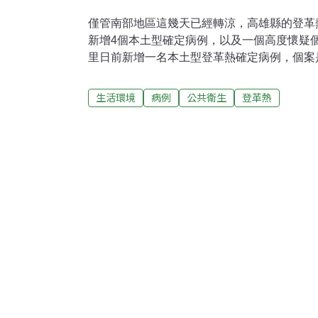
僅管南部地區這幾天已經轉涼，高雄縣的登革
新增4個本土型確定病例，以及一個高度懷疑
里日前新增一名本土型登革熱確定病例，個案
後，衛生局疾管課立即針對與婦人同一個屋簷
進行抽血檢驗，受檢的48人，驗血報告上午出
生活環境
病例
公共衛生
登革熱
人呈現IGM陽性反應，屬於高度懷疑個案。疾
定病例和1名高度懷疑個案都與目前台南流行
示：新增的3個確定和1個高度懷疑個案都是
經前往福星里噴藥消毒，協助清理病媒蚊孳生
到隔壁的五福里。