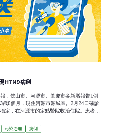
H7N9病例
通報，佛山市、河源市、肇慶市各新增報告1例
3歲8個月，現住河源市源城區。2月24日確診
情穩定，在河源市的定點醫院收治住院。患者覃
海區。2月24日確診為H7N9病例，目前患者
醫院收治住院。患者賴某，男，59歲，現住肇
污染治理
病例
為H7N9病例，目前患者病情危重，在肇慶市的