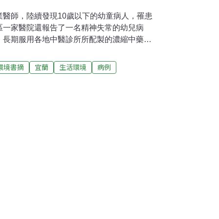
業醫師，陸續發現10歲以下的幼童病人，罹患
區一家醫院還報告了一名精神失常的幼兒病
，長期服用各地中醫診所所配製的濃縮中藥藥
藥裏摻混了西藥「副腎皮質荷爾蒙」。經他們
檢舉，並把未服用完的濃縮藥粉送檢，結果都
環境書摘
宜蘭
生活環境
病例
口商的統計數據，更進一步指出，臺灣地區目
的各型「副腎皮質荷爾蒙」，以
nolone﹐Dexamethasone﹐Betamethasone﹐
。根據醫師估計，此類荷爾蒙原劑，臺灣地區每年正
。其他多出來的量都屬不當使用，目前已瞭解，
中醫藥業，且以「中醫診所」使用最多。「庫
狀甚多，包括：