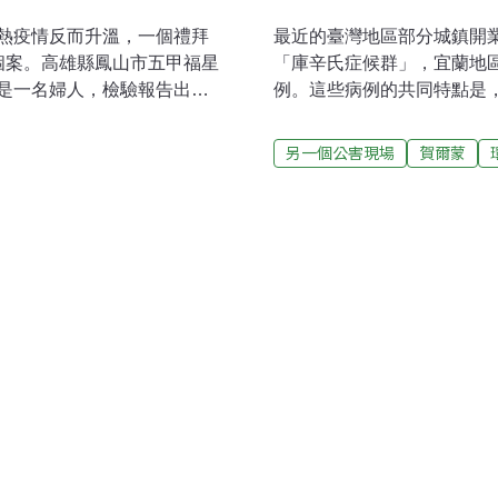
熱疫情反而升溫，一個禮拜
最近的臺灣地區部分城鎮開
個案。高雄縣鳳山市五甲福星
「庫辛氏症候群」，宜蘭地
是一名婦人，檢驗報告出爐
例。這些病例的共同特點是
下的家人以及左鄰右舍進行
粉。醫師強烈懷疑，這些中
爐，結果有3個確定病例，1
及受害孩童家屬向衛生單位
另一個公害現場
賀爾蒙
管課長劉碧隆表示：這4名確
證實此項看法。來自藥品進
的同樣屬於第一型。衛生局表
前每年進口約7000餘公斤
婦人的鄰居，上午，衛生局已
Hydrocortisone﹐Triamci
源，整個防疫工作也將擴大
Prednisolone為大宗
常需要量應不超過700公斤
此進口荷爾蒙80%以上流入
辛氏症候群」可以引發的症