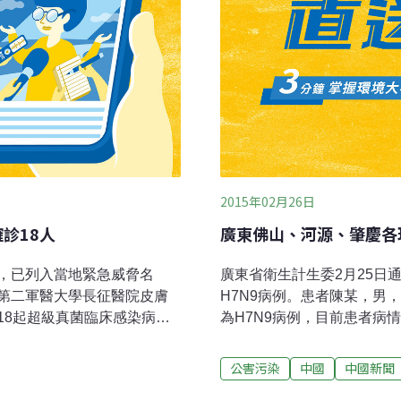
2015年02月26日
診18人
廣東佛山、河源、肇慶各現
，已列入當地緊急威脅名
廣東省衛生計生委2月25日
第二軍醫大學長征醫院皮膚
H7N9病例。患者陳某，男，
18起超級真菌臨床感染病
為H7N9病例，目前患者病
。廖萬清解釋，從現有文獻
某，女，18歲，現住佛山市南
物治療無效，並伴隨各種器
病情危重，在廣州市的定點
公害污染
中國
中國新聞
驗學系主任、北京大學人民
慶市四會市。2月22日確診