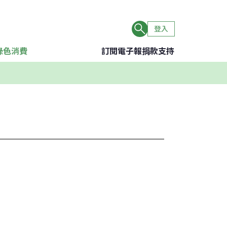
登入
綠色消費
訂閱電子報
捐款支持