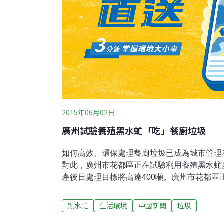
2015年06月02日
廣州試驗養殖黑水虻「吃」餐廚垃圾
如何高效、環保處理餐廚垃圾已成為城市管理
對此，廣州市花都區正在試驗利用養殖黑水虻
產後日處理目標將高達400噸。廣州市花都區
垃圾的項目，初步選址定於赤坭鎮，此地距離
源熱力電廠（垃圾焚燒發電項目）較近。預計
黑水虻
生活環境
中國新聞
垃圾
的黑水虻幼蟲，每天將「吃」掉花都區200到