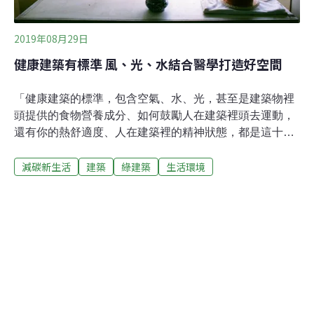
2019年08月29日
健康建築有標準 風、光、水結合醫學打造好空間
「健康建築的標準，包含空氣、水、光，甚至是建築物裡
頭提供的食物營養成分、如何鼓勵人在建築裡頭去運動，
還有你的熱舒適度、人在建築裡的精神狀態，都是這十個
指標裡面琢磨的面向。」建築物的風、光、水的管理和能
減碳新生活
建築
綠建築
生活環境
源息息相關，更直接影響到使用者的身心靈層面的健康，
美國International WELL Building Institute （IWBI） 在
2014年發佈WELL Building Standard，提出全球不同類別
的健康建築設計準則，以醫學研究為準則，從人的健康系
統需求對應建築物設計來提升空間舒適感。「氣候戰役在
台灣」邀請易境永續設計的創辦人兼執行長何宗翰，談談
建築和健康的關聯性。節目名稱：健康建築以醫學研究為
本 好空間也能顧好你的身心靈！