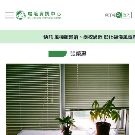
電子報
登入
快訊
風機離聚落、學校過近 彰化福漢風電
張榮惠