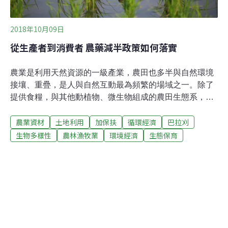
2018年10月09日
從生產者到消費者 農藥減半政策如何落實
農業是利用天然資源的一級產業，農田也多半與自然環境
接壤、重疊，是人與自然互動最為頻繁的場域之一。除了
提供食糧，與其他動植物、微生物組成的農田生態系，也
提供各式各樣的生態系服務，譬如台灣最常見的水稻田，
農業資材
土地利用
加保扶
循環經濟
巴拉刈
除了種作米糧，還能涵養水源、調節微氣候、供作生物棲
地等，如蘭陽平原是冬候鳥的重要棲地，而池上的伯朗大
生物多樣性
農林漁牧業
環境經濟
生態保育
道、金城武樹，也因旁邊完整的稻田景致，才更具觀光遊
憩價值。1940年代開始的第一次綠色革命，戰後台灣也跟
上這波浪潮，藉由品種改良、機械化，以及化學農藥、肥
料的施用，讓作物產量大幅度成長，卻同時也產生若干問
題。譬如大型農機的過度耕犁、化學肥料的超量施用，都
會破壞土壤的理化性質及生物相，使作物栽培越來越不
易。而農藥的不當使用，除了對農民的健康造成直接危