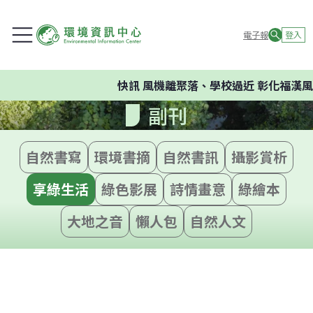
電子報
登入
快訊
風機離聚落、學校過近 彰化福漢風
副刊
自然書寫
環境書摘
自然書訊
攝影賞析
享綠生活
綠色影展
詩情畫意
綠繪本
大地之音
懶人包
自然人文