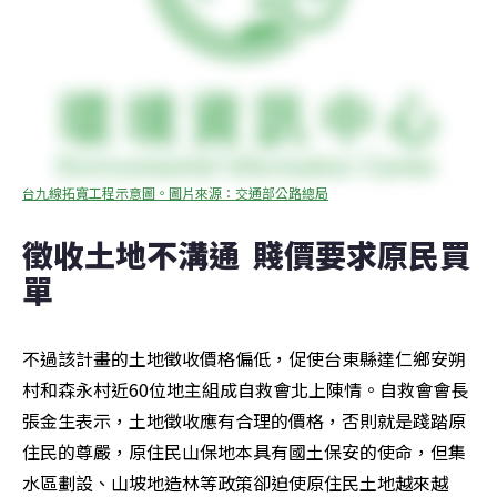
台九線拓寬工程示意圖。圖片來源：交通部公路總局
徵收土地不溝通  賤價要求原民買
單
不過該計畫的土地徵收價格偏低，促使台東縣達仁鄉安朔
村和森永村近60位地主組成自救會北上陳情。自救會會長
張金生表示，土地徵收應有合理的價格，否則就是踐踏原
住民的尊嚴，原住民山保地本具有國土保安的使命，但集
水區劃設、山坡地造林等政策卻迫使原住民土地越來越