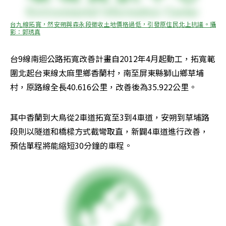
台九線拓寬，然安朔與森永段徵收土地價格過低，引發原住民北上抗議。攝
影：郭琇真
台9線南迴公路拓寬改善計畫自2012年4月起動工，拓寬範
圍北起台東線太麻里鄉香蘭村，南至屏東縣獅山鄉草埔
村，原路線全長40.616公里，改善後為35.922公里。
其中香蘭到大鳥從2車道拓寬至3到4車道，安朔到草埔路
段則以隧道和橋樑方式截彎取直，新闢4車道進行改善，
預估單程將能縮短30分鐘的車程。