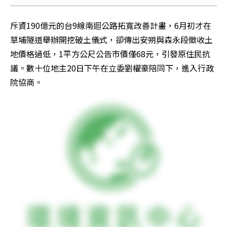
斥資190億元的台9線南迴公路拓寬改善計畫，6月初才在
草埔隧道舉辦開挖破土儀式，卻傳出安朔與森永段徵收土
地價格過低，1平方公尺公告市價僅68元，引發原住民抗
議。數十位地主20日下午在立委劉櫂豪陪同下，進入行政
院協商。