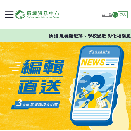
電子報
登入
快訊
風機離聚落、學校過近 彰化福漢風