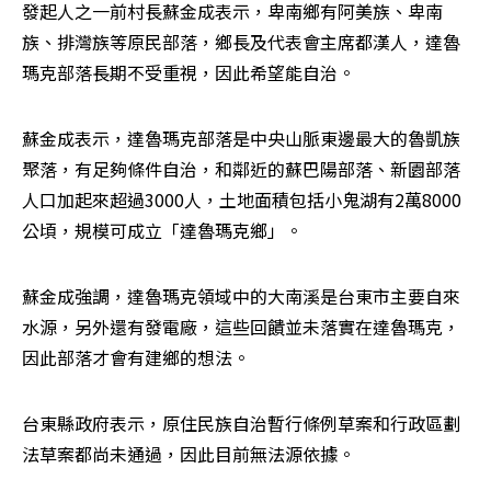
發起人之一前村長蘇金成表示，卑南鄉有阿美族、卑南
族、排灣族等原民部落，鄉長及代表會主席都漢人，達魯
瑪克部落長期不受重視，因此希望能自治。
蘇金成表示，達魯瑪克部落是中央山脈東邊最大的魯凱族
聚落，有足夠條件自治，和鄰近的蘇巴陽部落、新園部落
人口加起來超過3000人，土地面積包括小鬼湖有2萬8000
公頃，規模可成立「達魯瑪克鄉」。
蘇金成強調，達魯瑪克領域中的大南溪是台東市主要自來
水源，另外還有發電廠，這些回饋並未落實在達魯瑪克，
因此部落才會有建鄉的想法。
台東縣政府表示，原住民族自治暫行條例草案和行政區劃
法草案都尚未通過，因此目前無法源依據。