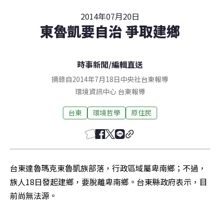
2014年07月20日
東魯凱要自治 爭取建鄉
時事新聞
/
編輯直送
摘錄自2014年7月18日中央社台東報導
環境資訊中心
台東
報導
台東
環境哲學
原住民
台東達魯瑪克東魯凱族部落，行政區域屬卑南鄉；不過，
族人18日發起建鄉，要脫離卑南鄉。台東縣政府表示，目
前尚無法源。