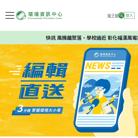
電子報
登入
快訊
風機離聚落、學校過近 彰化福漢風電