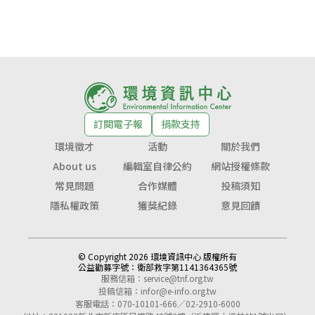
訂閱電子報
捐款支持
環境徵才
活動
關於我們
About us
編輯室自律公約
網站授權條款
常見問題
合作媒體
投稿須知
隱私權政策
獲獎紀錄
意見回饋
© Copyright 2026 環境資訊中心 版權所有
公益勸募字號：
衛部救字第1141364365號
服務信箱：
service@tnf.org.tw
投稿信箱：
infor@e-info.org.tw
客服電話：070-10101-666／02-2910-6000