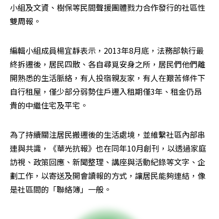
小組及文資、樹保等民間聲援團體戮力合作發行的社區性
雙周報。
編輯小組成員楊宜靜表示，2013年8月底，法務部執行最
終拆遷後，居民四散、各自尋覓安身之所，居民們他們離
開熟悉的生活脈絡，有人投宿親友家，有人在艱苦條件下
自行租屋，僅少部分弱勢住戶遷入租期僅3年、租金仍昂
貴的中繼住宅及平宅。
為了持續關注居民搬遷後的生活處境，並維繫社區內部串
連與共識，《華光抗報》也在同年10月創刊，以透過家庭
訪視、政策回應、新聞整理、講座與活動紀錄等文字、企
劃工作，以寄送及開會讀報的方式，讓居民能夠連結，像
是社區間的「聯絡簿」一般。