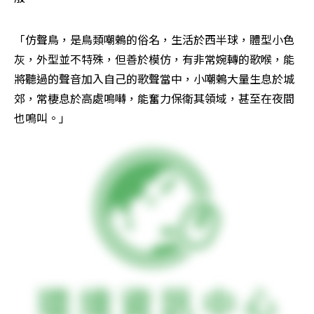
「仿聲鳥，是鳥類嘲鶇的俗名，生活於西半球，體型小色
灰，外型並不特殊，但善於模仿，有非常婉轉的歌喉，能
將聽過的聲音加入自己的歌聲當中，小嘲鶇大量生息於城
郊，常棲息於高處鳴囀，能奮力保衛其領域，甚至在夜間
也鳴叫。」