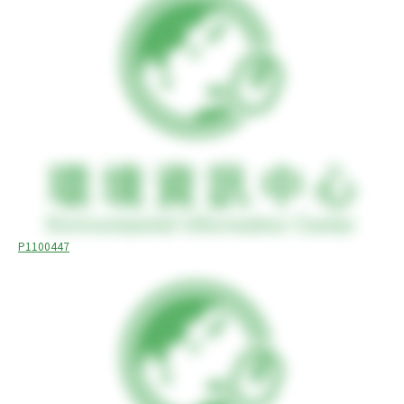
P1100447