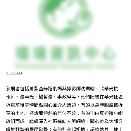
P1100441
參展者包括蕭紫菡舞蹈劇場與攝影師沈君翰、《華光抗
報》、豪華光、楊哲豪、李政曄等，他們陸續在華光社區
拆遷前後等時間點關心並介入議題，有的以身體親臨被拆
棄的土地，控訴著傾斜的居住不公；有的則由反迫遷小組
改組而成，繼續深入社區連結人脈網絡，關心並為大部分
處於弱勢的居民發聲；有的則拿起相機，記錄這片土地上