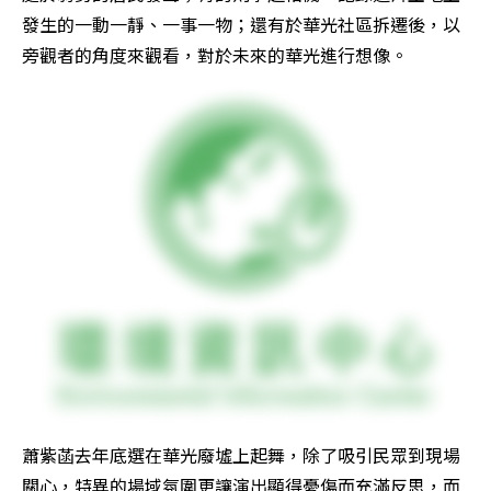
發生的一動一靜、一事一物；還有於華光社區拆遷後，以
旁觀者的角度來觀看，對於未來的華光進行想像。
蕭紫菡去年底選在華光廢墟上起舞，除了吸引民眾到現場
關心，特異的場域氛圍更讓演出顯得憂傷而充滿反思，而