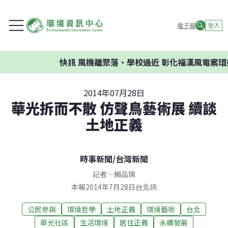
電子報
登入
快訊
風機離聚落、學校過近 彰化福漢風電案環委建議不
2014年07月28日
華光拆而不散 仿聲鳥藝術展 續談
土地正義
時事新聞
/
台灣新聞
記者
—
賴品瑀
本報2014年7月28日台北訊
公民參與
環境哲學
土地正義
環境藝術
台北
華光社區
生活環境
居住正義
永續發展