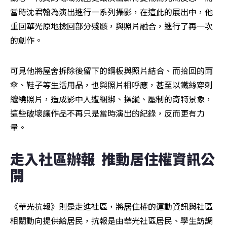
當時沈君翰為演出進行一系列攝影，在這此的展出中，他
重回華光原地撿回部分殘骸，與照片融合，進行了再一次
的創作。
可見他將屋舍拆除後留下的鋼板與照片結合、而拾回的雨
傘、鞋子等生活用品，也與照片相呼應，甚至以鐵絲穿刺
纏繞照片，造成影中人遭綑綁、操縱、壓制的奇特景象，
這些破壞讓作品不再只是當時演出的紀錄，反而更有力
量。
走入社區辦報  推動居住權資訊公
開
《華光抗報》則是走進社區，將居住權的運動資訊與社區
相關動向提供給居民，抗報是由華光社區居民、學生訪調