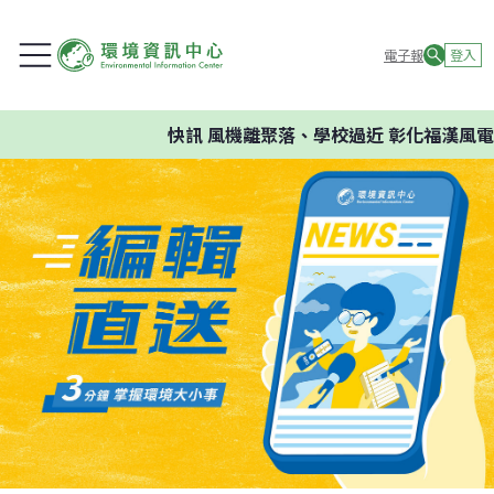
電子報
登入
快訊
風機離聚落、學校過近 彰化福漢風電