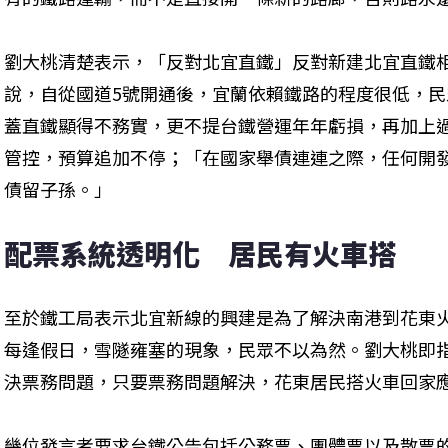
劉大桃清楚表示，「反對北宜直鐵」反對新建北宜直鐵
說，自從國道5號開通後，宜蘭依賴鐵路的程度很低，民
蓋直鐵顯得不務實，更不提台鐵營運年年虧損，再加上
管控，預算追加不停；「在國家舉債連連之際，任何開
債留子孫。」
配票系統透明化　居民有火車搭
至於鐵工局表示北宜新線的興建是為了解決南港到花東
每逢假日，雪隧雍塞的現象，民眾不以為然。劉大桃即
決票務問題，只要票務問題解決，花東居民搭火車回家應
幾位發言者要求台鐵公告包括公務票、團體票以及散票