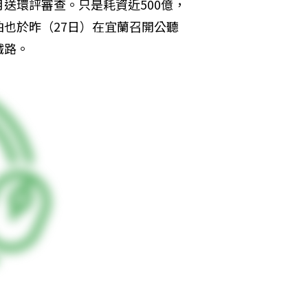
送環評審查。只是耗資近500億，
也於昨（27日）在宜蘭召開公聽
鐵路。