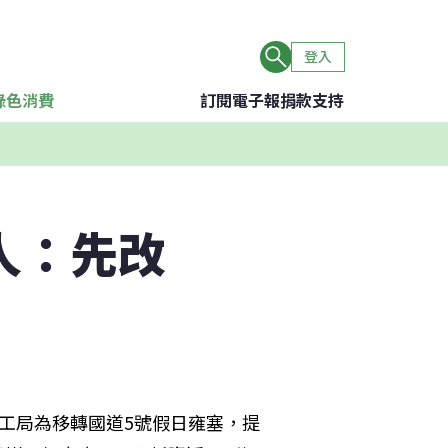
登入
綠色消費
訂閱電子報
捐款支持
人：先改
工局為移轉國道5號假日雍塞，提