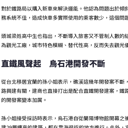
對於鐵路局以購入新車來解決運能。他認為問題出於傾
務系統不佳，造成快車多實際使用的乘客數少，這個問題
頭城梁姓高中生也指出，不斷導入旅客又不管制人數的
為觀光工廠，城市特色模糊、替代性高，反而失去觀光
直鐵風聲起　烏石港開發不斷
從台北移居宜蘭的孫小姐表示，礁溪這幾年開發案不斷
路興建有關，建商也直接打出是配合直鐵開發建案，鐵
的開發案變本加厲。

孫小姐接受採訪時表示，烏石港自從蘭陽博物館開幕之
建29層樓高的建築，都在靠海很近的地方進行。此外，