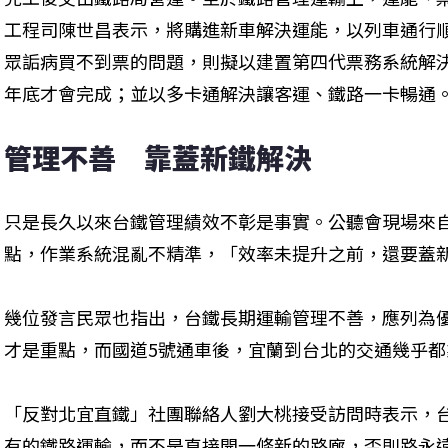
工程司陳世昌表示，將購進新車解決運能，以列車通行
眾詬病買不到票的問題，則擬以建置第四代票務系統解決
年底才會完成；並以多卡通解決讓客運、鐵路一卡暢通
管理不善　靠蓋新鐵解決
只是長久以來台鐵管理績效不彰是事實。公聽會現場來
點，作業系統混亂不精準，「效率未提升之前，還要蓋新
幾位發言民眾也指出，台鐵長期運輸管理不善，應列為
才是重點，而國道5號通車後，宜蘭到台北的交通幾乎都
「反對北宜直鐵」社團聯絡人劉大桃接受訪問時表示，
有的鐵路運輸，而不是直接開一條新的路廊，否則路永遠