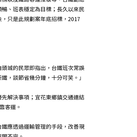
順暢、班表穩定為目標；長久以來民
，只是此規劃案年底招標，2017
。
自頭城的民眾即指出，台鐵班次常誤
鐵，談節省幾分鐘，十分可笑。」

優先解決事項；宜花東鄉鎮交通連結
靠客運。

台鐵應透過運輸管理的手段，改善現
開不完。
