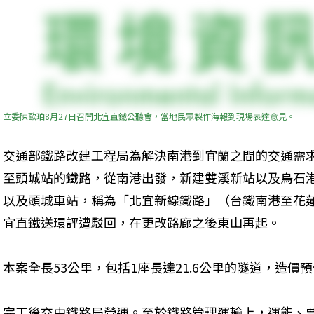
立委陳歐珀8月27日召開北宜直鐵公聽會，當地民眾製作海報到現場表達意見。
交通部鐵路改建工程局為解決南港到宜蘭之間的交通需
至頭城站的鐵路，從南港出發，新建雙溪新站以及烏石
以及頭城車站，稱為「北宜新線鐵路」（台鐵南港至花蓮提
宜直鐵送環評遭駁回，在更改路廊之後東山再起。

本案全長53公里，包括1座長達21.6公里的隧道，造價預估
完工後交由鐵路局營運。至於鐵路管理運輸上，運能、