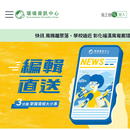
電子報
登入
快訊
風機離聚落、學校過近 彰化福漢風電案環