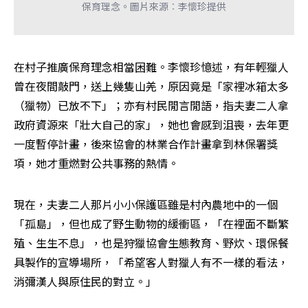
保育理念。圖片來源︰李懷珍提供
在村子推廣保育理念相當困難。李懷珍憶述，有年輕獵人
曾在夜間敲門，送上幾隻山羌，原因竟是「家裡冰箱太多
（獵物）已放不下」；亦有村民閒言閒語，指夫妻二人拿
政府資源來「壯大自己的家」，她也會感到沮喪，去年更
一度暫停計畫，後來協會的林業合作計畫拿到林保署獎
項，她才重燃對公共事務的熱情。
現在，夫妻二人那片小小保護區雖是村內農地中的一個
「孤島」，但也成了野生動物的緩衝區，「在裡面不斷繁
殖、生生不息」，也是狩獵協會生態教育、野炊、環保餐
具製作的宣導場所，「希望客人對獵人有不一樣的看法，
消彌漢人與原住民的對立。」