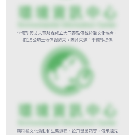
李懷珍與丈夫董駿森成立大同泰雅傳統狩獵文化協會，
把1.5公頃土地保護起來。圖片來源︰李懷珍提供
藉狩獵文化活動和生態遊程、設飛鼠巢箱等，傳承祖先