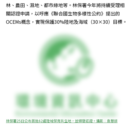
林、農田、濕地、都市綠地等。林保署今年將持續受理相
關認證申請，以呼應《聯合國生物多樣性公約》提出的
OCEMs概念，實現保護30%陸地及海域（30×30）目標。
林保署25日公布首批62處陸域保育共生地，並頒發認證。攝影︰袁慧妍