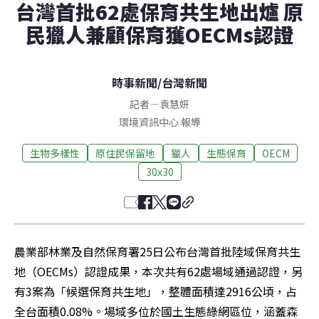
台灣首批62處保育共生地出爐 原
民獵人兼顧保育獲OECMs認證
時事新聞
/
台灣新聞
記者
—
袁慧妍
環境資訊中心 報導
生物多樣性
原住民保留地
獵人
生態保育
OECM
30x30
農業部林業及自然保育署25日公布台灣首批陸域保育共生
地（OECMs）認證成果，本次共有62處場域通過認證，另
有3案為「候選保育共生地」，整體面積達2916公頃，占
全台面積0.08%。場域多位於國土生態綠網區位，涵蓋森