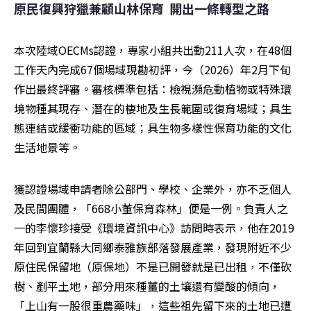
原民復興狩獵兼顧山林保育  開出一條轉型之路
本次陸域OECMs認證，專家小組共出動211人次，在48個
工作天內完成67個場域現勘初評，今（2026）年2月下旬
作出最終評審。審核標準包括：檢視瀕危動植物或特殊環
境物種其現存、潛在的棲地及生長範圍或復育場域；具生
態連結或緩衝功能的區域；具生物多樣性保育功能的文化
生活地景等。
獲認證場域申請者除公部門、學校、企業外，亦不乏個人
及民間團體，「668小董保育森林」便是一例。負責人之
一的李懷珍接受《環境資訊中心》訪問時表示，他在2019
年回到宜蘭縣大同鄉泰雅族部落發展產業，發現附近不少
原住民保留地（原保地）不是已開發就是已出租，不僅砍
樹、剷平土地，部分用來種薑的土壤還有變酸的傾向，
「上山有一股很重農藥味」，這些祖先留下來的土地已遭