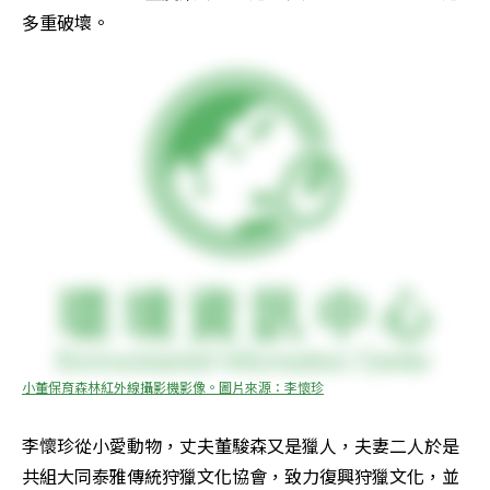
多重破壞。
小董保育森林紅外線攝影機影像。圖片來源：李懷珍
李懷珍從小愛動物，丈夫董駿森又是獵人，夫妻二人於是
共組大同泰雅傳統狩獵文化協會，致力復興狩獵文化，並