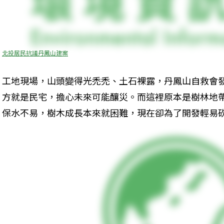
北投居民抗議丹鳳山建案
工地現場，山頭變得光禿禿、土石裸露，丹鳳山自救會
方就是民宅，擔心未來可能釀災。而這裡原本是樹林地
保水不易，樹木成長本來就困難，現在卻為了開發輕易