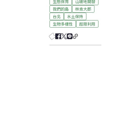
生態保育
山坡地開發
我們的島
林肯大郡
台北
水土保持
生物多樣性
超限利用