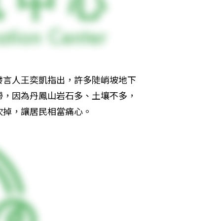
發言人王奕凱指出，許多陡峭坡地下
帶，因為丹鳳山岩石多、土壤不多，
砍掉，讓居民相當痛心。