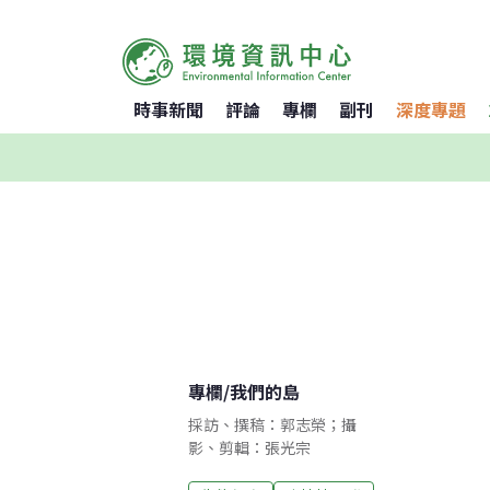
時事新聞
評論
專欄
副刊
深度專題
專欄
/
我們的島
採訪、撰稿：郭志榮；攝
影、剪輯：張光宗