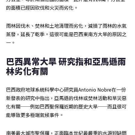
的面積已經因砍伐和火災而劣化。
雨林因伐木、焚林和土地清理而劣化，減損了雨林的水氣
蒸發，延長了乾季。這很可能是巴西東南方大旱的原因之
一。
巴西異常大旱 研究指和亞馬遜雨
林劣化有關
巴西政府地球系統科學中心研究員Antonio Nobre在一份
新發表的研究中指出，亞馬遜的伐林或焚林活動和旱災惡
化有關──例如巴西聖保羅近期的歷史大旱──而且很可
能導致更多極端氣候事件。
南美最大城市聖保羅，正面臨本世紀最嚴重的水源短缺問