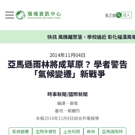
電子報
登入
快訊
風機離聚落、學校過近 彰化福漢風電
2014年11月04日
亞馬遜雨林將成草原？ 學者警告
「氣候變遷」新戰爭
時事新聞
/
國際新聞
編譯
—
姜唯
審校
—
蔡麗伶
本報2014年11月4日綜合外電報導
氣候變遷
生物多樣性
土地利用
森林
亞馬遜雨林